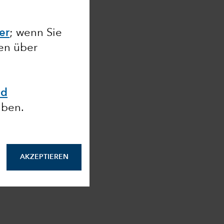
ier
; wenn Sie
nen über
nd
aben.
AKZEPTIEREN