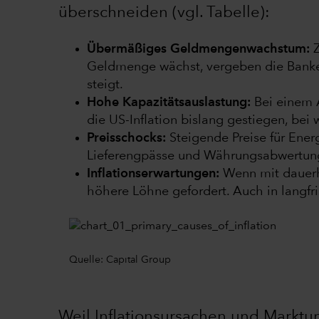
überschneiden (vgl. Tabelle):
Übermäßiges Geldmengenwachstum:
Z
Geldmenge wächst, vergeben die Banken
steigt.
Hohe Kapazitätsauslastung:
Bei einem A
die US-Inflation bislang gestiegen, bei w
Preisschocks:
Steigende Preise für Ener
Lieferengpässe und Währungsabwertunge
Inflationserwartungen:
Wenn mit dauerha
höhere Löhne gefordert. Auch in langfri
Quelle: Capital Group
Weil Inflationsursachen und Marktum