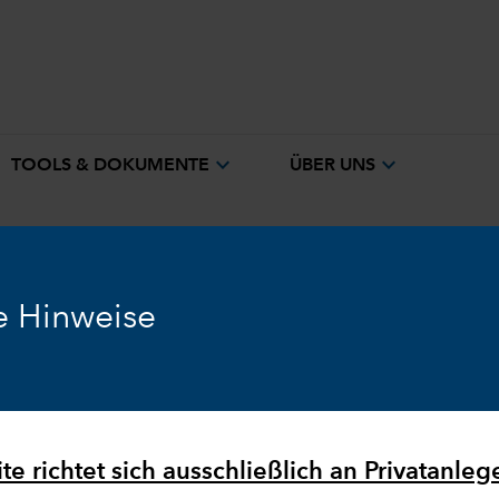
expand_more
expand_more
TOOLS & DOKUMENTE
ÜBER UNS
e Hinweise
Ausblick
Märkte & Wirtschaft
e richtet sich ausschließlich an Privatanlege