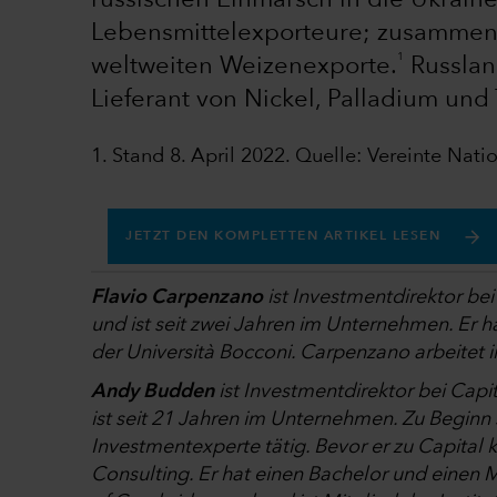
russischen Einmarsch in die Ukraine
Lebensmittelexporteure; zusammen 
1
weltweiten Weizenexporte.
Russland
Lieferant von Nickel, Palladium und 
1. Stand 8. April 2022. Quelle: Vereinte Nat
JETZT DEN KOMPLETTEN ARTIKEL LESEN
Flavio Carpenzano
ist Investmentdirektor be
und ist seit zwei Jahren im Unternehmen. Er h
der Università Bocconi. Carpenzano arbeitet 
Andy Budden
ist Investmentdirektor bei Capi
ist seit 21 Jahren im Unternehmen. Zu Beginn 
Investmentexperte tätig. Bevor er zu Capital
Consulting. Er hat einen Bachelor und einen M