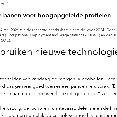
en.”
e banen voor hoogopgeleide profielen
14 mei 2026 zijn de recentste beschikbare cijfers die voor 2024. Gege
fers (Occupational Employment and Wage Statistics – OEWS) en geclass
– SOC).
ebruiken nieuwe technolog
tor zelden van vandaag op morgen. Videobellen – een
werd pas gemeengoed toen er een pandemie uitbrak. “Er
t zomaar in de echte wereld te integreren valt”, zegt 
idszorg, de lucht- en ruimtevaart, defensie en de finan
ctoren draaien namelijk op complexe, moeilijk te integ