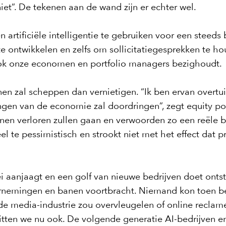
iet”. De tekenen aan de wand zijn er echter wel.
 artificiële intelligentie te gebruiken voor een steeds
e ontwikkelen en zelfs om sollicitatiegesprekken te 
 ook onze economen en portfolio managers bezighoudt.
n zal scheppen dan vernietigen. “Ik ben ervan overtui
dingen van de economie zal doordringen”, zegt equity 
en verloren zullen gaan en verwoorden zo een reële b
veel te pessimistisch en strookt niet met het effect dat
i aanjaagt en een golf van nieuwe bedrijven doet ontst
ernemingen en banen voortbracht. Niemand kon toen 
de media-industrie zou overvleugelen of online reclam
 zitten we nu ook. De volgende generatie AI-bedrijven e