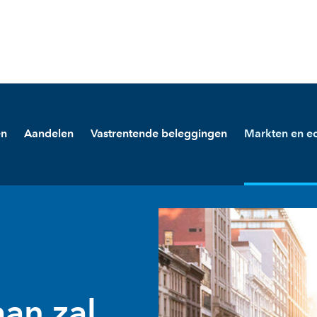
en
Aandelen
Vastrentende beleggingen
Markten en e
an zal