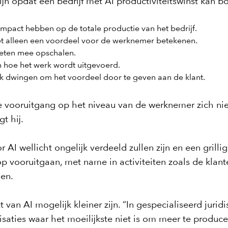
zijn opdat een bedrijf met AI productiviteitswinst kan b
mpact hebben op de totale productie van het bedrijf.
et alleen een voordeel voor de werknemer betekenen.
oeten mee opschalen.
 hoe het werk wordt uitgevoerd.
ijk dwingen om het voordeel door te geven aan de klant.
e vooruitgang op het niveau van de werknemer zich niet 
t hij.
r AI wellicht ongelijk verdeeld zullen zijn en een grill
op vooruitgaan, met name in activiteiten zoals de kla
sen.
an AI mogelijk kleiner zijn. “In gespecialiseerd juridi
saties waar het moeilijkste niet is om meer te produc