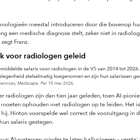
echnologieën meestal introduceren door die bovenop h
ng een medische diagnose stelt, zeker niet in radiologi
zegt Franz.
k voor radiologen geleid
Services, Medscape. Per 18 mei 2026.
 radiologen zijn dan tien jaar geleden, toen AI-pioni
oeten ophouden met radiologen op te leiden. Het is ov
ei hij. Hinton voorspelde wel correct de vooruitgang 
 hun salaris gestegen.
un AI-systemen minder te laten hallucineren – versta