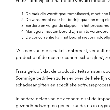
Franz somt vijf criteria op die vervuld moeten 
De taak die wordt geautomatiseerd, moet een i
De winst moet naar het bedrijf gaan en mag ni
Eerdere en volgende stappen in het proces m
Managers moeten bereid zijn om te veranderen
De concurrentie kan het bedrijf niet onmiddell
“Als een van die schakels ontbreekt, vertaalt d
productie of de macro-economische cijfers”, zeg
Franz gelooft dat de productiviteitswinsten doo
Sommige bedrijven zullen er over de hele lijn 
schadeaangiften en specifieke softwareproces
In andere delen van de economie zal de impact v
gezondheidszorg en geneeskunde, en in organi