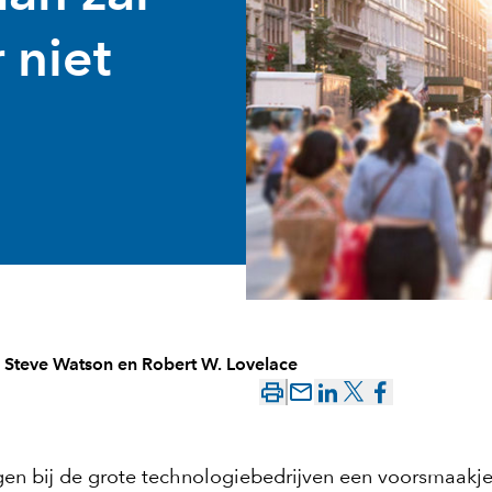
 niet
,
Steve Watson
en
Robert W. Lovelace
mail_outline
en bij de grote technologiebedrijven een voorsmaakje 