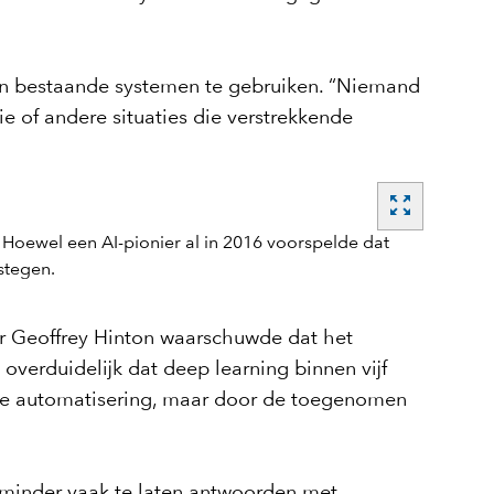
un bestaande systemen te gebruiken. “Niemand
e of andere situaties die verstrekkende
zoom_out_map
er Geoffrey Hinton waarschuwde dat het
erduidelijk dat deep learning binnen vijf
in de automatisering, maar door de toegenomen
: minder vaak te laten antwoorden met