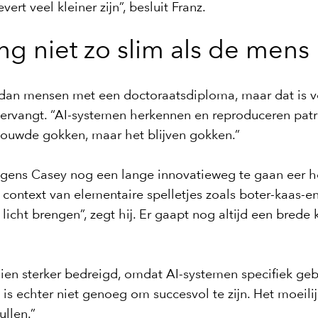
ert veel kleiner zijn”, besluit Franz.
ng niet zo slim als de mens
 dan mensen met een doctoraatsdiploma, maar dat is v
rk vervangt. “AI-systemen herkennen en reproduceren pa
erbouwde gokken, maar het blijven gokken.”
volgens Casey nog een lange innovatieweg te gaan eer
ntext van elementaire spelletjes zoals boter-kaas-en-
icht brengen”, zegt hij. Er gaapt nog altijd een brede
chien sterker bedreigd, omdat AI-systemen specifiek ge
is echter niet genoeg om succesvol te zijn. Het moeili
ullen.”