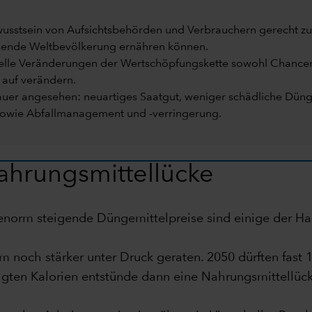
stsein von Aufsichtsbehörden und Verbrauchern gerecht zu
sende Weltbevölkerung ernähren können.
urelle Veränderungen der Wertschöpfungskette sowohl Chancen 
auf verändern.
er angesehen: neuartiges Saatgut, weniger schädliche Düngem
 sowie Abfallmanagement und -verringerung.
ahrungsmittellücke
d enorm steigende Düngemittelpreise sind einige der H
m noch stärker unter Druck geraten. 2050 dürften fast 
gten Kalorien entstünde dann eine Nahrungsmittellüc