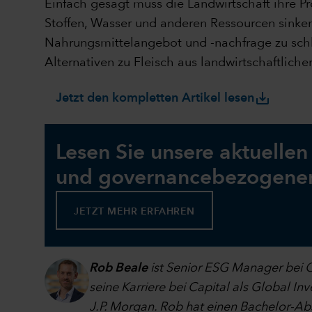
Einfach gesagt muss die Landwirtschaft ihre P
Stoffen, Wasser und anderen Ressourcen sinken
Nahrungsmittelangebot und -nachfrage zu schl
Alternativen zu Fleisch aus landwirtschaftlich
save_alt
Jetzt den kompletten Artikel lesen
Lesen Sie unsere aktuelle
und governancebezogenen 
JETZT MEHR ERFAHREN
Rob Beale
ist Senior ESG Manager bei C
seine Karriere bei Capital als Global I
J.P. Morgan. Rob hat einen Bachelor-A