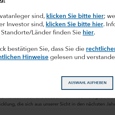
g.
rends
vatanleger sind,
klicken Sie bitte hier
;
we
ler Investor sind,
klicken Sie bitte hie
r
. In
 Standorte/Länder finden Sie
hier
.
ck bestätigen Sie, dass Sie die
rechtlich
htlichen Hinweise
gelesen und verstande
mail_outline
AUSWAHL AUFHEBEN
seit Jahrzehnten im Umbruch. Regierungen, Aufsichts
nd -konsum nach und streben mehr Nachhaltigkeit an. 
klung, die sich aus unserer Sicht in den nächsten Jah