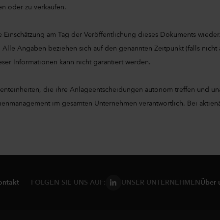
en oder zu verkaufen.
 Einschätzung am Tag der Veröffentlichung dieses Dokuments wieder
. Alle Angaben beziehen sich auf den genannten Zeitpunkt (falls nic
eser Informationen kann nicht garantiert werden.
menteinheiten, die ihre Anlageentscheidungen autonom treffen und 
ihenmanagement im gesamten Unternehmen verantwortlich. Bei aktienäh
ontakt
FOLGEN SIE UNS AUF:
UNSER UNTERNEHMEN
Über 