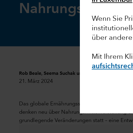
in Luxembur
Nahrungsmittelt
Wenn Sie Pri
institutionel
über andere
Mit Ihrem Kli
aufsichtsrec
Rob Beale
,
Seema Suchak
und
Cheryl Wilson
21. März 2024
Das globale Ernährungssystem befindet sich 
denken neu über Nahrungsmittelherstellung u
grundlegende Veränderungen statt – eine Entwic