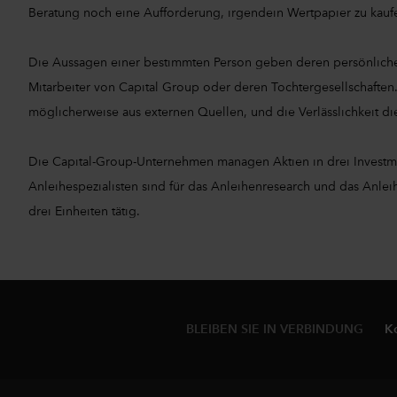
Beratung noch eine Aufforderung, irgendein Wertpapier zu kauf
Die Aussagen einer bestimmten Person geben deren persönliche
Mitarbeiter von Capital Group oder deren Tochtergesellschaften
möglicherweise aus externen Quellen, und die Verlässlichkeit di
Die Capital-Group-Unternehmen managen Aktien in drei Invest
Anleihespezialisten sind für das Anleihenresearch und das Anle
drei Einheiten tätig.
BLEIBEN SIE IN VERBINDUNG
K