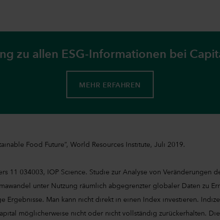
ng zu allen ESG-Informationen bei Capi
MEHR ERFAHREN
ainable Food Future“, World Resources Institute, Juli 2019.
tters 11 034003, IOP Science. Studie zur Analyse von Veränderungen
mawandel unter Nutzung räumlich abgegrenzter globaler Daten zu Ern
ge Ergebnisse. Man kann nicht direkt in einen Index investieren. Ind
apital möglicherweise nicht oder nicht vollständig zurückerhalten. Di