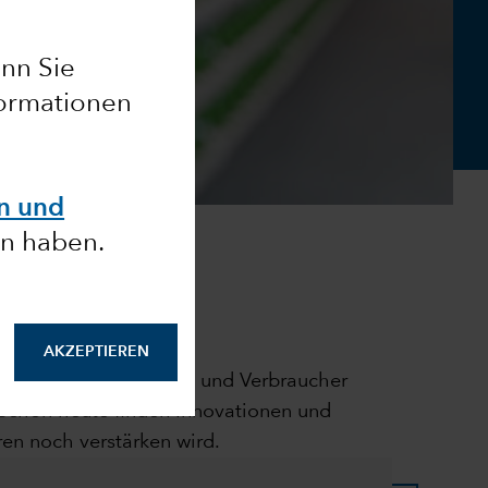
nn Sie
formationen
en und
n haben.
AKZEPTIEREN
behörden, Unternehmen und Verbraucher
Schon heute finden Innovationen und
ren noch verstärken wird.