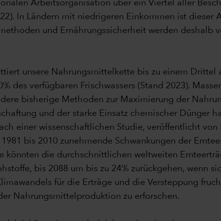
nalen Arbeitsorganisation über ein Viertel aller Beschä
22). In Ländern mit niedrigeren Einkommen ist dieser 
methoden und Ernährungssicherheit werden deshalb ve
iert unsere Nahrungsmittelkette bis zu einem Drittel a
0% des verfügbaren Frischwassers (Stand 2023). Massen
andere bisherige Methoden zur Maximierung der Nahru
tschaftung und der starke Einsatz chemischer Dünger 
ch einer wissenschaftlichen Studie, veröffentlicht von 
on 1981 bis 2010 zunehmende Schwankungen der Erntee
könnten die durchschnittlichen weltweiten Ernteerträ
hstoffe, bis 2088 um bis zu 24% zurückgehen, wenn sich
limawandels für die Erträge und die Versteppung fruc
er Nahrungsmittelproduktion zu erforschen.