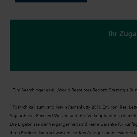
Ihr Zuga
1
Tim Searchinger et al, „World Resources Report: Creating a Sust
2
Toshichika Iizumi and Navin Ramankutty 2016 Environ. Res. Le
Sojabohnen, Reis und Weizen und ihre Verknüpfung mit dem Kli
Die Ergebnisse der Vergangenheit sind keine Garantie für künfti
ihren Erträgen kann schwanken, sodass Anleger ihr investiertes K