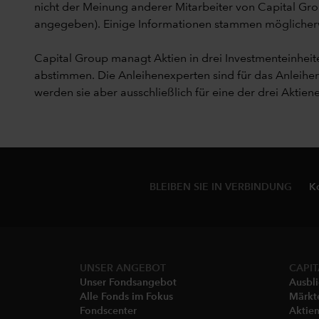
nicht der Meinung anderer Mitarbeiter von Capital Gro
angegeben). Einige Informationen stammen möglicherwei
Capital Group managt Aktien in drei Investmenteinhe
abstimmen. Die Anleihenexperten sind für das Anleih
werden sie aber ausschließlich für eine der drei Aktiene
BLEIBEN SIE IN VERBINDUNG
K
UNSER ANGEBOT
CAPIT
Unser Fondsangebot
Ausbl
Alle Fonds im Fokus
Märkt
Fondscenter
Aktie