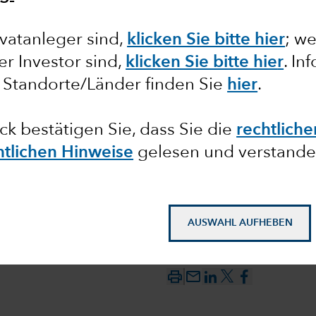
vatanleger sind,
klicken Sie bitte hier
;
we
ler Investor sind,
klicken Sie bitte hie
r
. In
 dieser
 Standorte/Länder finden Sie
hier
.
ck bestätigen Sie, dass Sie die
rechtlich
htlichen Hinweise
gelesen und verstande
AUSWAHL AUFHEBEN
mail_outline