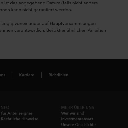
n ist das angegebene Datum (falls nicht anders
onen kann nicht garantiert werden.
nabhängig voneinander auf Hauptversammlungen
men verantwortlich. Bei aktienähnlichen Anleihen
uns
Karriere
Richtlinien
INFO
MEHR ÜBER UNS
 für Anteilseigner
Wer wir sind
& Rechtliche Hinweise
Investmentansatz
Unsere Geschichte