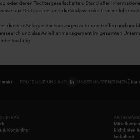
up oder deren Tochtergesellschaften. Stand aller Informatione
se aus Drittquellen, und die Verlässlichkeit dieser Informati
iten, die ihre Anlageentscheidungen autonom treffen und u
enresearch und das Anleihenmanagement im gesamten Unterneh
inheiten tätig.
ontakt
FOLGEN SIE UNS AUF:
UNSER UNTERNEHMEN
Über 
AL IDEAS
AKTIONÄRS
ick
Mitteilungen
e & Konjunktur
Richtlinien 
n
Gebühren