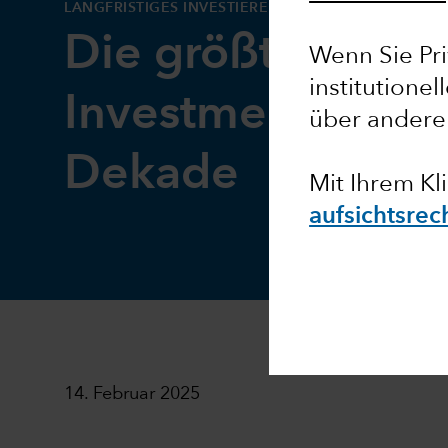
LANGFRISTIGES INVESTIEREN
Die größten
Wenn Sie Pri
institutionel
Investmenttrends
über andere
Dekade
Mit Ihrem Kli
aufsichtsrec
14. Februar 2025