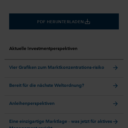
save_alt
PDF HERUNTERLADEN
Aktuelle Investmentperspektiven
arrow_forward
Vier Grafiken zum Marktkonzentrations-risiko
arrow_forward
Bereit für die nächste Weltordnung?
arrow_forward
Anleihenperspektiven
arrow_forward
Eine einzigartige Marktlage – was jetzt für aktives