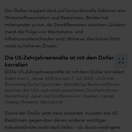
Der Dollar reagiert stark auf konjunkturelle Faktoren wie
Wirtschaftswachstum und Realzinsen. Beides hat
miteinander zu tun, da Zinsdifferenzen zwischen Ländern
meist die Folge von Wachstums- und
Inflationsunterschieden sind. Höheres Wachstum führt
meist zu höheren Zinsen.
Die US-Zehnjahresrendite ist mit dem Dollar
zoom_out_map
korreliert
Daten vom 1. Januar 2008 bis zum 7. Juli 2025. US-Dollar:
Bloomberg Dollar Spot Index. Zehnjährige Realzinsdifferenz
zwischen den USA und einem gewichteten Durchschnitt aus
Deutschland, Japan und Großbritannien. Quellen: Capital
Strategy Research, Macrobond
Damit der Dollar jetzt stark abwertet, müssten die US-
Realzinsen gegenüber denen anderer wichtiger
Industrieländer wohl stark fallen – ob durch niedrigere