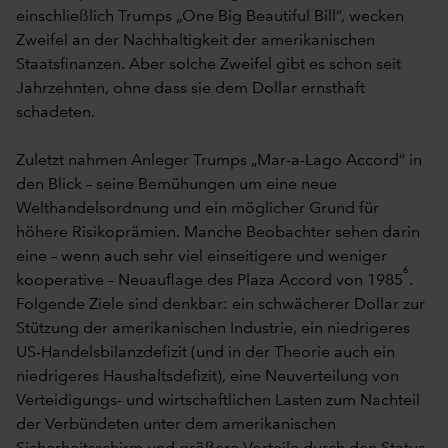
einschließlich Trumps „One Big Beautiful Bill“, wecken
Zweifel an der Nachhaltigkeit der amerikanischen
Staatsfinanzen. Aber solche Zweifel gibt es schon seit
Jahrzehnten, ohne dass sie dem Dollar ernsthaft
schadeten.
Zuletzt nahmen Anleger Trumps „Mar-a-Lago Accord“ in
den Blick – seine Bemühungen um eine neue
Welthandelsordnung und ein möglicher Grund für
höhere Risikoprämien. Manche Beobachter sehen darin
eine – wenn auch sehr viel einseitigere und weniger
6
kooperative – Neuauflage des Plaza Accord von 1985
.
Folgende Ziele sind denkbar: ein schwächerer Dollar zur
Stützung der amerikanischen Industrie, ein niedrigeres
US-Handelsbilanzdefizit (und in der Theorie auch ein
niedrigeres Haushaltsdefizit), eine Neuverteilung von
Verteidigungs- und wirtschaftlichen Lasten zum Nachteil
der Verbündeten unter dem amerikanischen