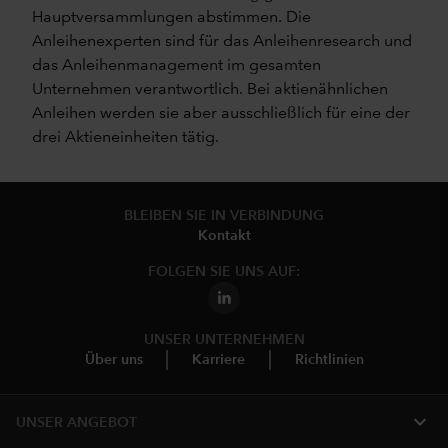
Hauptversammlungen abstimmen. Die
Anleihenexperten sind für das Anleihenresearch und
das Anleihenmanagement im gesamten
Unternehmen verantwortlich. Bei aktienähnlichen
Anleihen werden sie aber ausschließlich für eine der
drei Aktieneinheiten tätig.
BLEIBEN SIE IN VERBINDUNG
Kontakt
FOLGEN SIE UNS AUF:
UNSER UNTERNEHMEN
Über uns
Karriere
Richtlinien
expand_more
UNSER ANGEBOT