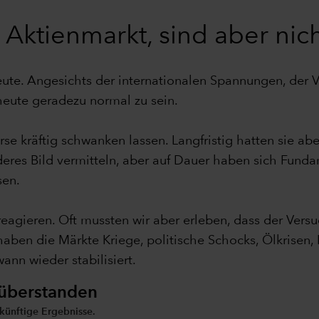
ktienmarkt, sind aber nich
ute. Angesichts der internationalen Spannungen, der
heute geradezu normal zu sein.
rse kräftig schwanken lassen. Langfristig hatten sie ab
eres Bild vermitteln, aber auf Dauer haben sich Fund
sen.
reagieren. Oft mussten wir aber erleben, dass der Vers
oft haben die Märkte Kriege, politische Schocks, Ölkris
ann wieder stabilisiert.
 überstanden
künftige Ergebnisse.