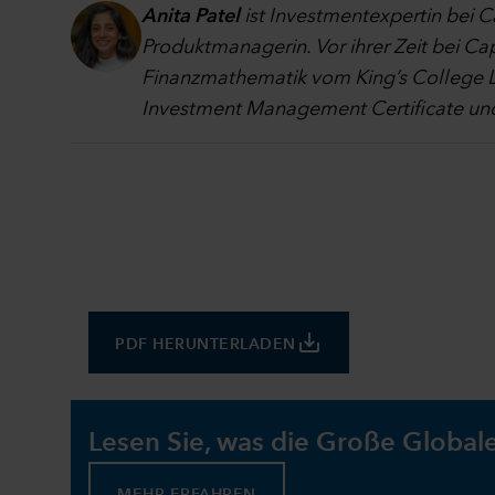
Anita Patel
ist Investmentexpertin bei C
Produktmanagerin. Vor ihrer Zeit bei Cap
Finanzmathematik vom King’s College Lo
Investment Management Certificate und
save_alt
PDF HERUNTERLADEN
Lesen Sie, was die Große Globa
MEHR ERFAHREN