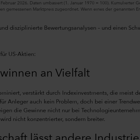
 Februar 2026. Daten umbasiert (1. Januar 1970 = 100). Kumulierter G
den gemessenen Marktpreis zugeordnet. Wenn eines der genannten Erei
 und disziplinierte Bewertungsanalysen – und einen Sc
für US-Aktien:
winnen an Vielfalt
ominiert, verstärkt durch Indexinvestments, die meist d
e für Anleger auch kein Problem, doch bei einer Trendwe
igen die Gewinne nicht nur bei Technologieunternehme
ird nicht konzentrierter, sondern breiter.
schaft lässt andere Industri