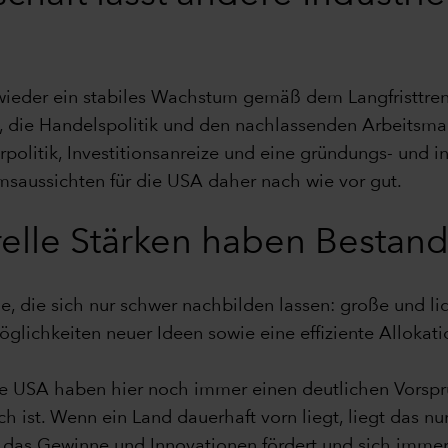
ieder ein stabiles Wachstum gemäß dem Langfristtrend e
e, die Handelspolitik und den nachlassenden Arbeitsma
uerpolitik, Investitionsanreize und eine gründungs- und
msaussichten für die USA daher nach wie vor gut.
relle Stärken haben Bestan
e, die sich nur schwer nachbilden lassen: große und li
glichkeiten neuer Ideen sowie eine effiziente Allokatio
ie USA haben hier noch immer einen deutlichen Vorsp
ch ist. Wenn ein Land dauerhaft vorn liegt, liegt das n
 das Gewinne und Innovationen fördert und sich immer 