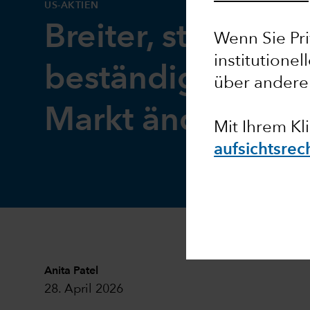
US-AKTIEN
Breiter, stabiler,
Wenn Sie Pri
institutionel
beständiger: Der
über andere
Markt ändert sich
Mit Ihrem Kli
aufsichtsrec
Anita Patel
28. April 2026