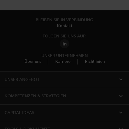
BLEIBEN SIE IN VERBINDUNG
Kontakt
FOLGEN SIE UNS AUF:
UNSER UNTERNEHMEN
Über uns
Karriere
Richtlinien
expand_more
UNSER ANGEBOT
expand_more
KOMPETENZEN & STRATEGIEN
expand_more
CAPITAL IDEAS