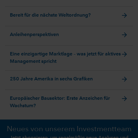
arrow_forward
Bereit für die nächste Weltordnung?
arrow_forward
Anleihenperspektiven
arrow_forward
Eine einzigartige Marktlage – was jetzt für aktives
Management spricht
arrow_forward
250 Jahre Amerika in sechs Grafiken
arrow_forward
Europäischer Bausektor: Erste Anzeichen für
Wachstum?
Neues von unserem Investmentteam
Jetzt abonnieren, um regelmäßig neue Analysen und