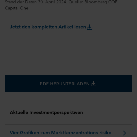
Stand der Daten 30. April 2024. Quelle: Bloomberg COF:
Capital One
save_alt
Jetzt den kompletten Artikel lesen
save_alt
PDF HERUNTERLADEN
Aktuelle Investmentperspektiven
arrow_forward
Vier Grafiken zum Marktkonzentrations-risiko