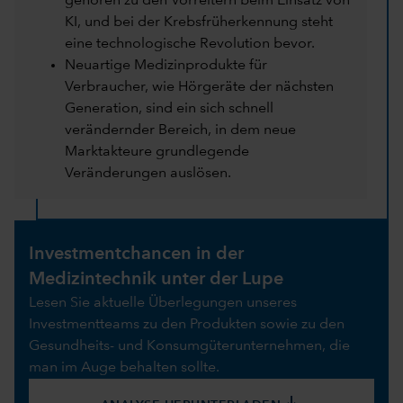
gehören zu den Vorreitern beim Einsatz von
KI, und bei der Krebsfrüherkennung steht
eine technologische Revolution bevor.
Neuartige Medizinprodukte für
Verbraucher, wie Hörgeräte der nächsten
Generation, sind ein sich schnell
verändernder Bereich, in dem neue
Marktakteure grundlegende
Veränderungen auslösen.
Investmentchancen in der
Medizintechnik unter der Lupe
Lesen Sie aktuelle Überlegungen unseres
Investmentteams zu den Produkten sowie zu den
Gesundheits- und Konsumgüterunternehmen, die
man im Auge behalten sollte.