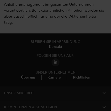
Anleihenmanagement im gesamten Unternehmen
verantwortlich. Bei aktienähnlichen Anleihen werden sie
aber ausschließlich für eine der drei Aktieneinheiten
tätig.
BLEIBEN SIE IN VERBINDUNG
Kontakt
FOLGEN SIE UNS AUF:
UNSER UNTERNEHMEN
Über uns
Karriere
Richtlinien
expand_more
UNSER ANGEBOT
expand_more
KOMPETENZEN & STRATEGIEN