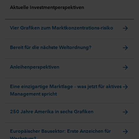
Aktuelle Investmentperspektiven
arrow_forward
Vier Grafiken zum Marktkonzentrations-risiko
arrow_forward
Bereit für die nächste Weltordnung?
arrow_forward
Anleihenperspektiven
arrow_forward
Eine einzigartige Marktlage – was jetzt für aktives
Management spricht
arrow_forward
250 Jahre Amerika in sechs Grafiken
arrow_forward
Europäischer Bausektor: Erste Anzeichen für
Wachstum?