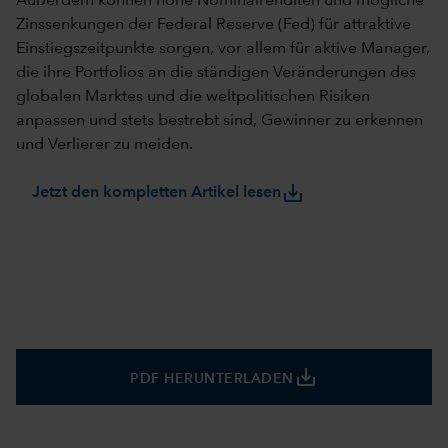
Außerdem können hohe Nominalrenditen und mögliche
Zinssenkungen der Federal Reserve (Fed) für attraktive
Einstiegszeitpunkte sorgen, vor allem für aktive Manager,
die ihre Portfolios an die ständigen Veränderungen des
globalen Marktes und die weltpolitischen Risiken
anpassen und stets bestrebt sind, Gewinner zu erkennen
und Verlierer zu meiden.
save_alt
Jetzt den kompletten Artikel lesen
save_alt
PDF HERUNTERLADEN