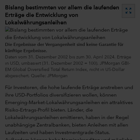
Bislang bestimmten vor allem die laufenden
zoom_out_map
Erträge die Entwicklung von
Lokalwährungsanleihen
Die Ergebnisse der Vergangenheit sind keine Garantie für
künftige Ergebnisse.
Daten vom 31. Dezember 2002 bis zum 30. April 2024. Erträge
in USD, umbasiert (31. Dezember 2002 = 100). JPMorgan GBI-
EM Global Diversified Total Return Index, nicht in US-Dollar
abgesichert. Quelle: JPMorgan
Für Investoren, die hohe laufende Erträge anstreben und
ihre USD-Portfolios diversifizieren wollen, können
Emerging-Market-Lokalwährungsanleihen ein attraktives
Risiko-Ertrags-Profil bieten. Länder, die
Lokalwährungsanleihen emittieren, haben in der Regel
unabhängige Zentralbanken, bieten Anleihen mit allen
Laufzeiten und haben Investmentgrade-Status.