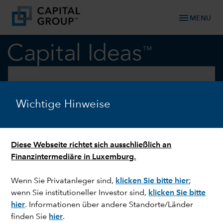
menu
MENU
keyboard_arrow_down
Anleihen
Wichtige Hinweise
ANLEIHEN
Emerging Markets: Chancen
mit Lokalwährungsanleihen
Diese Webseite richtet sich ausschließlich an
Finanzintermediäre in Luxemburg.
Wenn Sie Privatanleger sind,
klicken Sie bitte hier
;
wenn Sie institutioneller Investor sind,
klicken Sie bitte
hie
r
. Informationen über andere Standorte/Länder
finden Sie
hier
.