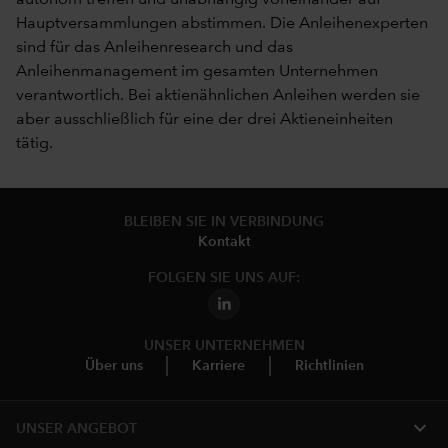
Hauptversammlungen abstimmen. Die Anleihenexperten
sind für das Anleihenresearch und das
Anleihenmanagement im gesamten Unternehmen
verantwortlich. Bei aktienähnlichen Anleihen werden sie
aber ausschließlich für eine der drei Aktieneinheiten
tätig.
BLEIBEN SIE IN VERBINDUNG
Kontakt
FOLGEN SIE UNS AUF:
UNSER UNTERNEHMEN
Über uns
Karriere
Richtlinien
expand_more
UNSER ANGEBOT