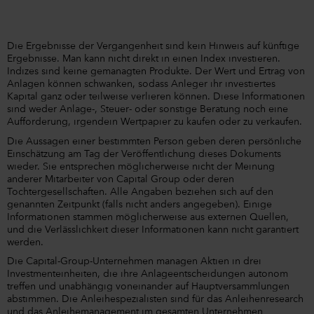
Die Ergebnisse der Vergangenheit sind kein Hinweis auf künftige
Ergebnisse. Man kann nicht direkt in einen Index investieren.
Indizes sind keine gemanagten Produkte. Der Wert und Ertrag von
Anlagen können schwanken, sodass Anleger ihr investiertes
Kapital ganz oder teilweise verlieren können. Diese Informationen
sind weder Anlage-, Steuer- oder sonstige Beratung noch eine
Aufforderung, irgendein Wertpapier zu kaufen oder zu verkaufen.
Die Aussagen einer bestimmten Person geben deren persönliche
Einschätzung am Tag der Veröffentlichung dieses Dokuments
wieder. Sie entsprechen möglicherweise nicht der Meinung
anderer Mitarbeiter von Capital Group oder deren
Tochtergesellschaften. Alle Angaben beziehen sich auf den
genannten Zeitpunkt (falls nicht anders angegeben). Einige
Informationen stammen möglicherweise aus externen Quellen,
und die Verlässlichkeit dieser Informationen kann nicht garantiert
werden.
Die Capital-Group-Unternehmen managen Aktien in drei
Investmenteinheiten, die ihre Anlageentscheidungen autonom
treffen und unabhängig voneinander auf Hauptversammlungen
abstimmen. Die Anleihespezialisten sind für das Anleihenresearch
und das Anleihemanagement im gesamten Unternehmen