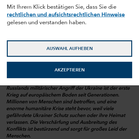
Mit Ihrem Klick bestätigen Sie, dass Sie die
einig
rechtlichen und aufsichtsrechtlichen Hinweise
gelesen und verstanden haben.
John Emerson
Vice Chairman
AUSWAHL AUFHEBEN
3. März 2022
AKZEPTIEREN
Russlands militärischer Angriff der Ukraine ist der erste
Krieg auf europäischem Boden seit Generationen.
Millionen von Menschen sind betroffen, und eine
enorme humanitäre Krise steht bevor, weil viele
gefährdete Ukrainer Schutz suchen oder ihre Heimat
verlassen. Die Verschärfung und Ausbreitung des
Konflikts ist bestürzend und sorgt für großes Leid der
Menschen.