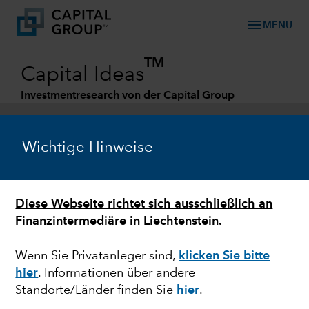
menu
MENU
TM
Capital Ideas
Investmentresearch von der Capital Group
Categories
Wichtige Hinweise
Diese Webseite richtet sich ausschließlich an
Finanzintermediäre in Liechtenstein.
Wenn Sie Privatanleger sind,
klicken Sie bitte
hier
. Informationen über andere
MARKTVOLATILITÄT
Standorte/Länder finden Sie
hier
.
Der Westen ist sich