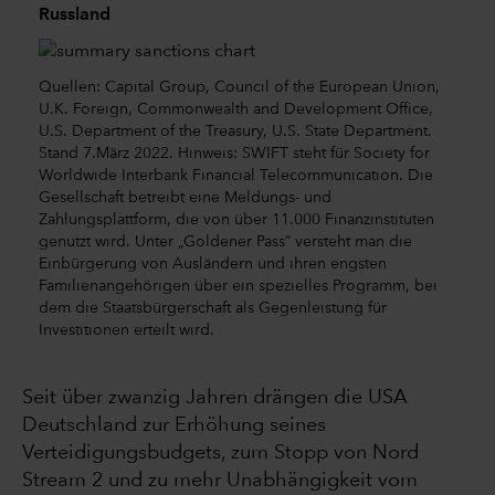
Russland
Quellen: Capital Group, Council of the European Union,
U.K. Foreign, Commonwealth and Development Office,
U.S. Department of the Treasury, U.S. State Department.
Stand 7.März 2022. Hinweis: SWIFT steht für Society for
Worldwide Interbank Financial Telecommunication. Die
Gesellschaft betreibt eine Meldungs- und
Zahlungsplattform, die von über 11.000 Finanzinstituten
genutzt wird. Unter „Goldener Pass“ versteht man die
Einbürgerung von Ausländern und ihren engsten
Familienangehörigen über ein spezielles Programm, bei
dem die Staatsbürgerschaft als Gegenleistung für
Investitionen erteilt wird.
Seit über zwanzig Jahren drängen die USA
Deutschland zur Erhöhung seines
Verteidigungsbudgets, zum Stopp von Nord
Stream 2 und zu mehr Unabhängigkeit vom