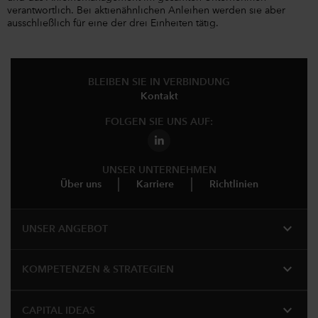
verantwortlich. Bei aktienähnlichen Anleihen werden sie aber
ausschließlich für eine der drei Einheiten tätig.
BLEIBEN SIE IN VERBINDUNG
Kontakt
FOLGEN SIE UNS AUF:
UNSER UNTERNEHMEN
Über uns
Karriere
Richtlinien
expand_more
UNSER ANGEBOT
expand_more
KOMPETENZEN & STRATEGIEN
expand_more
CAPITAL IDEAS