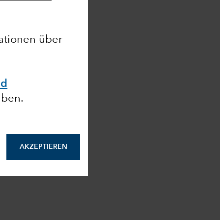
mationen über
nd
aben.
AKZEPTIEREN