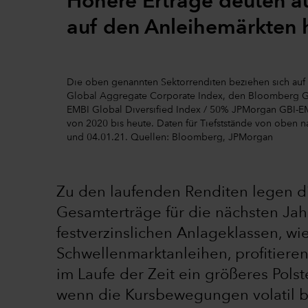
Höhere Erträge deuten au
auf den Anleihemärkten 
Die oben genannten Sektorrenditen beziehen sich a
Global Aggregate Corporate Index, den Bloomberg G
EMBI Global Diversified Index / 50% JPMorgan GBI-EM 
von 2020 bis heute. Daten für Tiefststände von oben 
und 04.01.21. Quellen: Bloomberg, JPMorgan
Zu den laufenden Renditen legen d
Gesamterträge für die nächsten Jahr
festverzinslichen Anlageklassen, wi
Schwellenmarktanleihen, profitiere
im Laufe der Zeit ein größeres Polst
wenn die Kursbewegungen volatil bl