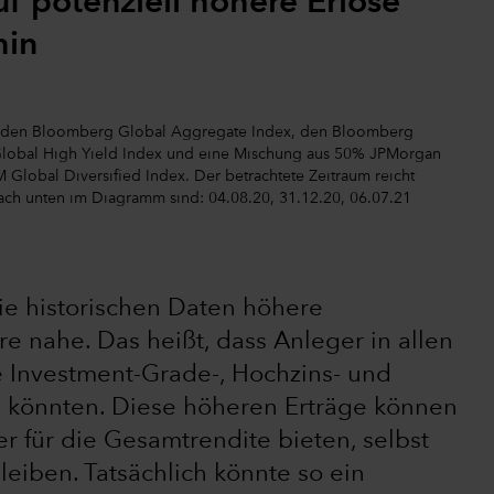
f potenziell höhere Erlöse
hin
uf den Bloomberg Global Aggregate Index, den Bloomberg
lobal High Yield Index und eine Mischung aus 50% JPMorgan
Global Diversified Index. Der betrachtete Zeitraum reicht
nach unten im Diagramm sind: 04.08.20, 31.12.20, 06.07.21
ie historischen Daten höhere
e nahe. Das heißt, dass Anleger in allen
e Investment-Grade-, Hochzins- und
n könnten. Diese höheren Erträge können
er für die Gesamtrendite bieten, selbst
eiben. Tatsächlich könnte so ein