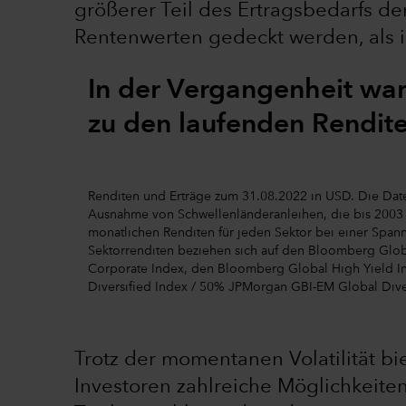
größerer Teil des Ertragsbedarfs der
Rentenwerten gedeckt werden, als i
In der Vergangenheit ware
zu den laufenden Rendit
Renditen und Erträge zum 31.08.2022 in USD. Die Daten
Ausnahme von Schwellenländeranleihen, die bis 2003 z
monatlichen Renditen für jeden Sektor bei einer Span
Sektorrenditen beziehen sich auf den Bloomberg Gl
Corporate Index, den Bloomberg Global High Yield 
Diversified Index / 50% JPMorgan GBI-EM Global Dive
Trotz der momentanen Volatilität bi
Investoren zahlreiche Möglichkeite