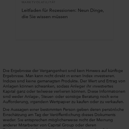
MARKTVOLATILITÄT
Leitfaden für Rezessionen: Neun Dinge,
die Sie wissen müssen
Die Ergebnisse der Vergangenheit sind kein Hinweis auf künftige
Ergebnisse. Man kann nicht direkt in einen Index investieren.
Indizes sind keine gemanagten Produkte. Der Wert und Ertrag von
Anlagen können schwanken, sodass Anleger ihr investiertes
Kapital ganz oder teilweise verlieren können. Diese Informationen
sind weder Anlage-, Steuer- oder sonstige Beratung noch eine
Aufforderung, irgendein Wertpapier zu kaufen oder zu verkaufen.
Die Aussagen einer bestimmten Person geben deren persönliche
Einschätzung am Tag der Veröffentlichung dieses Dokuments
wieder. Sie entsprechen möglicherweise nicht der Meinung
anderer Mitarbeiter von Capital Group oder deren