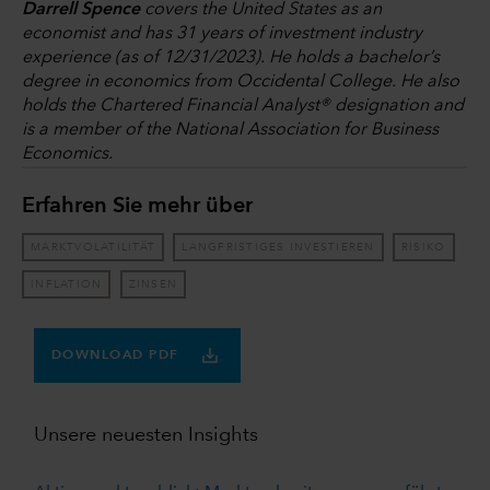
Darrell Spence
covers the United States as an
economist and has 31 years of investment industry
experience (as of 12/31/2023). He holds a bachelor’s
degree in economics from Occidental College. He also
holds the Chartered Financial Analyst® designation and
is a member of the National Association for Business
Economics.
Erfahren Sie mehr über
MARKTVOLATILITÄT
LANGFRISTIGES INVESTIEREN
RISIKO
INFLATION
ZINSEN
DOWNLOAD PDF
Unsere neuesten Insights