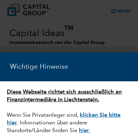
menu
MENU
TM
Capital Ideas
Investmentresearch von der Capital Group
Categories
Wichtige Hinweise
Diese Webseite richtet sich ausschließlich an
Finanzintermediäre in Liechtenstein.
Wenn Sie Privatanleger sind,
klicken Sie bitte
hier
. Informationen über andere
MARKTVOLATILITÄT
Standorte/Länder finden Sie
hier
.
Beobachtung der