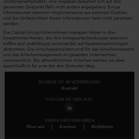
Tochtergesellschaften. Alle Angaben beziehen sich auf den
genannten Zeitpunkt (falls nicht anders angegeben). Einige
Informationen stammen möglicherweise aus externen Quellen,
und die Verlässlichkeit dieser Informationen kann nicht garantiert
werden.
Die Capital-Group-Unternehmen managen Aktien in drei
Investmenteinheiten, die ihre Anlageentscheidungen autonom
treffen und unabhängig voneinander auf Hauptversammlungen
abstimmen. Die Anleihespezialisten sind für das Anleihenresearch
und das Anleihemanagement im gesamten Unternehmen
verantwortlich. Bei aktienähnlichen Anleihen werden sie aber
ausschließlich für eine der drei Einheiten tätig.
BLEIBEN SIE IN VERBINDUNG
Kontakt
FOLGEN SIE UNS AUF:
UNSER UNTERNEHMEN
Über uns
Karriere
Richtlinien