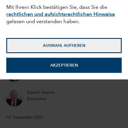
Mit Ihrem Klick bestätigen Sie, dass Sie die
Rezession: Lehren aus
rechtlichen und aufsichtsrechtlichen Hinweise
gelesen und verstanden haben.
der Geschichte und
wichtige
AUSWAHL AUFHEBEN
Wirtschaftsindikatoren
AKZEPTIEREN
Jared Franz
Economist
Darrell Spence
Economist
13. September 2022