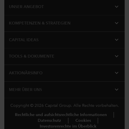
expand_more
UNSER ANGEBOT
expand_more
KOMPETENZEN & STRATEGIEN
expand_more
CAPITAL IDEAS
expand_more
TOOLS & DOKUMENTE
expand_more
AKTIONÄRSINFO
expand_more
MEHR ÜBER UNS
Copyright © 2026 Capital Group. Alle Rechte vorbehalten.
Rechtliche und aufsichtsrechtliche Informationen
Datenschutz
Cookies
Investorenrechte im Überblick