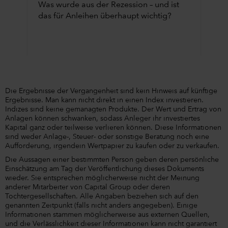
Was wurde aus der Rezession – und ist
das für Anleihen überhaupt wichtig?
Die Ergebnisse der Vergangenheit sind kein Hinweis auf künftige
Ergebnisse. Man kann nicht direkt in einen Index investieren.
Indizes sind keine gemanagten Produkte. Der Wert und Ertrag von
Anlagen können schwanken, sodass Anleger ihr investiertes
Kapital ganz oder teilweise verlieren können. Diese Informationen
sind weder Anlage-, Steuer- oder sonstige Beratung noch eine
Aufforderung, irgendein Wertpapier zu kaufen oder zu verkaufen.
Die Aussagen einer bestimmten Person geben deren persönliche
Einschätzung am Tag der Veröffentlichung dieses Dokuments
wieder. Sie entsprechen möglicherweise nicht der Meinung
anderer Mitarbeiter von Capital Group oder deren
Tochtergesellschaften. Alle Angaben beziehen sich auf den
genannten Zeitpunkt (falls nicht anders angegeben). Einige
Informationen stammen möglicherweise aus externen Quellen,
und die Verlässlichkeit dieser Informationen kann nicht garantiert