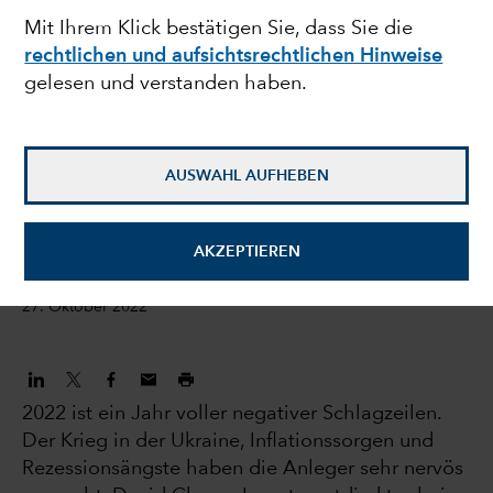
Mit Ihrem Klick bestätigen Sie, dass Sie die
Aussichten für
rechtlichen und aufsichtsrechtlichen Hinweise
gelesen und verstanden haben.
Emerging-Market-
Anleihen?
AUSWAHL AUFHEBEN
Luis Freitas De Oliveira
Portfoliomanager
AKZEPTIEREN
27. Oktober 2022
2022 ist ein Jahr voller negativer Schlagzeilen.
Der Krieg in der Ukraine, Inflationssorgen und
Rezessionsängste haben die Anleger sehr nervös