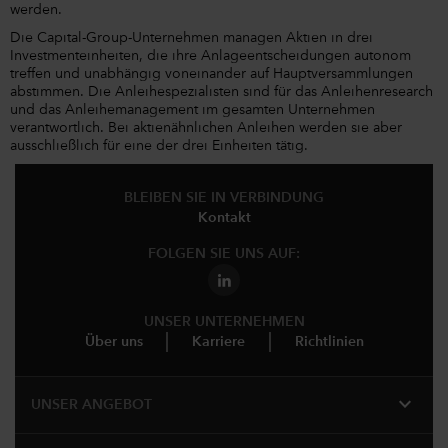
werden.
Die Capital-Group-Unternehmen managen Aktien in drei
Investmenteinheiten, die ihre Anlageentscheidungen autonom
treffen und unabhängig voneinander auf Hauptversammlungen
abstimmen. Die Anleihespezialisten sind für das Anleihenresearch
und das Anleihemanagement im gesamten Unternehmen
verantwortlich. Bei aktienähnlichen Anleihen werden sie aber
ausschließlich für eine der drei Einheiten tätig.
BLEIBEN SIE IN VERBINDUNG
Kontakt
FOLGEN SIE UNS AUF:
UNSER UNTERNEHMEN
Über uns
Karriere
Richtlinien
expand_more
UNSER ANGEBOT