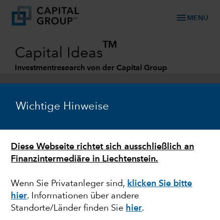
menu
MENU
TM
Capital Ideas
Investmentresearch von der Capital Group
Categories
Wichtige Hinweise
Diese Webseite richtet sich ausschließlich an
Finanzintermediäre in Liechtenstein.
Wenn Sie Privatanleger sind,
klicken Sie bitte
hier
. Informationen über andere
ANLEIHEN
Standorte/Länder finden Sie
hier
.
Was hilft bei trüben