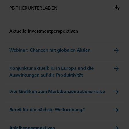
save_alt
PDF HERUNTERLADEN
Aktuelle Investmentperspektiven
arrow_forward
Webinar: Chancen mit globalen Aktien
arrow_forward
Konjunktur aktuell: KI in Europa und die
Auswirkungen auf die Produktivität
arrow_forward
Vier Grafiken zum Marktkonzentrations-risiko
arrow_forward
Bereit für die nächste Weltordnung?
arrow_forward
Anleihenperspektiven