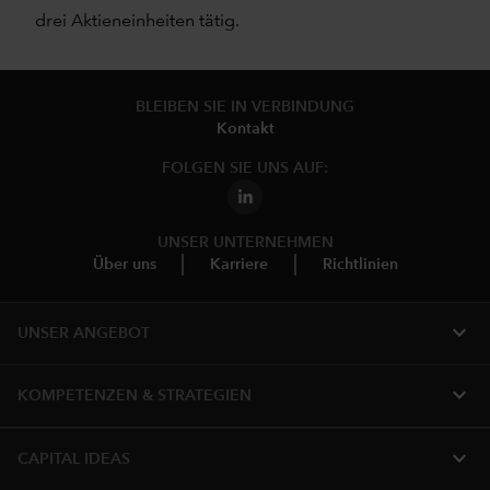
drei Aktieneinheiten tätig.
BLEIBEN SIE IN VERBINDUNG
Kontakt
FOLGEN SIE UNS AUF:
UNSER UNTERNEHMEN
Über uns
Karriere
Richtlinien
expand_more
UNSER ANGEBOT
expand_more
KOMPETENZEN & STRATEGIEN
expand_more
CAPITAL IDEAS