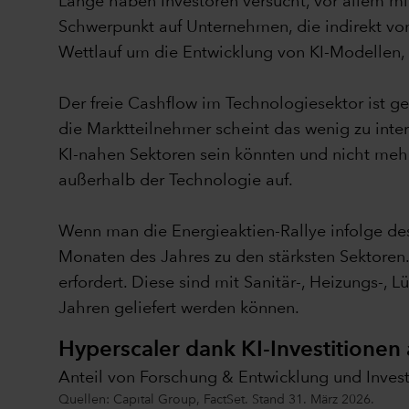
Lange haben Investoren versucht, vor allem mit
Schwerpunkt auf Unternehmen, die indirekt von
Wettlauf um die Entwicklung von KI-Modellen, 
Der freie Cashflow im Technologiesektor ist g
die Marktteilnehmer scheint das wenig zu inte
KI-nahen Sektoren sein könnten und nicht me
außerhalb der Technologie auf.
Wenn man die Energieaktien-Rallye infolge des 
Monaten des Jahres zu den stärksten Sektoren
erfordert. Diese sind mit Sanitär-, Heizungs-, 
Jahren geliefert werden können.
Hyperscaler dank KI-Investitionen 
Anteil von Forschung & Entwicklung und Inves
Quellen: Capital Group, FactSet. Stand 31. März 2026.