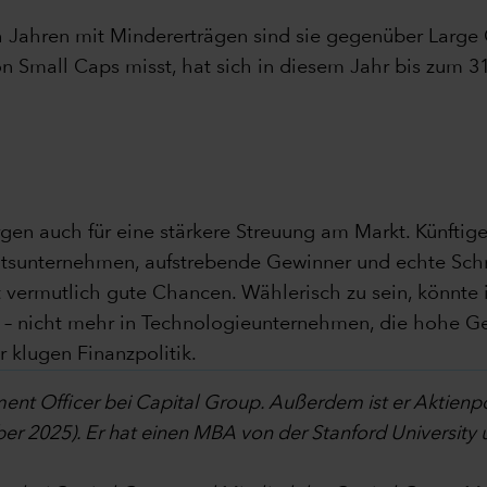
 Jahren mit Mindererträgen sind sie gegenüber Large 
on Small Caps misst, hat sich in diesem Jahr bis zum 3
rgen auch für eine stärkere Streuung am Markt. Künftig
ätsunternehmen, aufstrebende Gewinner und echte Schn
 vermutlich gute Chancen. Wählerisch zu sein, könnte
d – nicht mehr in Technologieunternehmen, die hohe Ge
 klugen Finanzpolitik.
tment Officer bei Capital Group. Außerdem ist er Aktien
r 2025). Er hat einen MBA von der Stanford University u