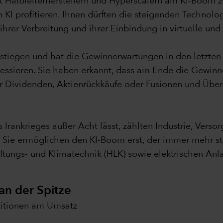
 Halbleiterherstellern und Hyperscalern am KI-Boom zu p
 KI profitieren. Ihnen dürften die steigenden Technol
ihrer Verbreitung und ihrer Einbindung in virtuelle 
estiegen und hat die Gewinnerwartungen in den letzten
ressieren. Sie haben erkannt, dass am Ende die Gewinne
hr Dividenden, Aktienrückkäufe oder Fusionen und Übe
Irankrieges außer Acht lässt, zählten Industrie, Versor
. Sie ermöglichen den KI-Boom erst, der immer mehr s
Lüftungs- und Klimatechnik (HLK) sowie elektrischen Anla
an der Spitze
titionen am Umsatz