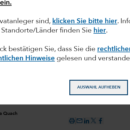
ein.
vatanleger sind,
klicken Sie bitte hier
. I
 Standorte/Länder finden Sie
hier
.
ändert
ick bestätigen Sie, dass Sie die
rechtlich
htlichen Hinweise
gelesen und verstande
AUSWAHL AUFHEBEN
ia Quach
mail_outline