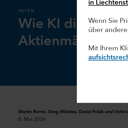
in Liechtenst
AKTIEN
Wie KI die US-
Wenn Sie Pri
über andere
Aktienmärkte ver
Mit Ihrem Kl
aufsichtsrec
Martin Romo
,
Greg Miliotes
,
David Polak
und
Victor
8. Mai 2026