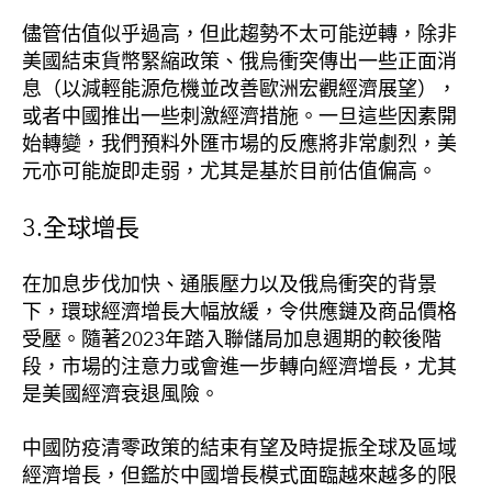
儘管估值似乎過高，但此趨勢不太可能逆轉，除非
美國結束貨幣緊縮政策、俄烏衝突傳出一些正面消
息（以減輕能源危機並改善歐洲宏觀經濟展望），
或者中國推出一些刺激經濟措施。一旦這些因素開
始轉變，我們預料外匯市場的反應將非常劇烈，美
元亦可能旋即走弱，尤其是基於目前估值偏高。
3.全球增長
在加息步伐加快、通脹壓力以及俄烏衝突的背景
下，環球經濟增長大幅放緩，令供應鏈及商品價格
受壓。隨著2023年踏入聯儲局加息週期的較後階
段，市場的注意力或會進一步轉向經濟增長，尤其
是美國經濟衰退風險。
中國防疫清零政策的結束有望及時提振全球及區域
經濟增長，但鑑於中國增長模式面臨越來越多的限