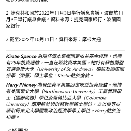
場多元政府債券指數
2. 捷克共和國於2022年11月3日舉行議息會議，波蘭於11
月9日舉行議息會議。資料來源：捷克國家銀行、波蘭國
家銀行
3.截至2022年10月11日。資料來源：摩根大通
Kirstie Spence
為現任資本集團固定收益基金經理。她擁
有25年投資經驗，一直任職於資本集團。她持有蘇格蘭聖
安德魯斯大學（University of St. Andrews）德語及國際關
係學（榮譽）碩士學位。Kirstie駐於倫敦。
Harry Phinney
為現任資本集團固定收益投資總監。他持
有美國東北大學（Northeastern University）工商管理碩
士（國際商務）學位及哥倫比亞大學（Columbia
University）應用統計與財務數學碩士學位，並以優等成
績取得東北大學國際政治經濟學學士學位。Harry駐於洛
杉磯。