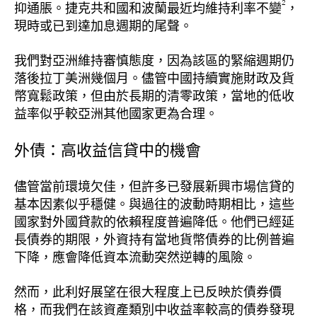
2
抑通脹。捷克共和國和波蘭最近均維持利率不變
，
現時或已到達加息週期的尾聲。
我們對亞洲維持審慎態度，因為該區的緊縮週期仍
落後拉丁美洲幾個月。儘管中國持續實施財政及貨
幣寬鬆政策，但由於長期的清零政策，當地的低收
益率似乎較亞洲其他國家更為合理。
外債：高收益信貸中的機會
儘管當前環境欠佳，但許多已發展新興市場信貸的
基本因素似乎穩健。與過往的波動時期相比，這些
國家對外國貸款的依賴程度普遍降低。他們已經延
長債券的期限，外資持有當地貨幣債券的比例普遍
下降，應會降低資本流動突然逆轉的風險。
然而，此利好展望在很大程度上已反映於債券價
格，而我們在該資產類別中收益率較高的債券發現