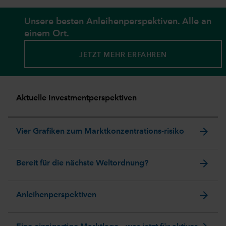
Unsere besten Anleihenperspektiven. Alle an
einem Ort.
JETZT MEHR ERFAHREN
Aktuelle Investmentperspektiven
arrow_forward
Vier Grafiken zum Marktkonzentrations-risiko
arrow_forward
Bereit für die nächste Weltordnung?
arrow_forward
Anleihenperspektiven