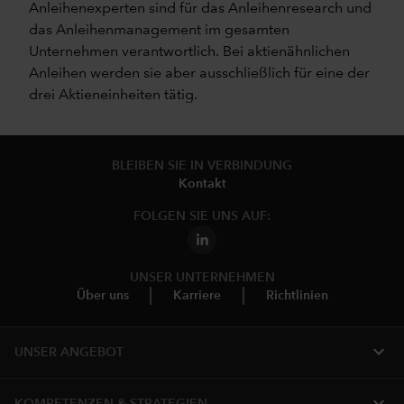
Anleihenexperten sind für das Anleihenresearch und
das Anleihenmanagement im gesamten
Unternehmen verantwortlich. Bei aktienähnlichen
Anleihen werden sie aber ausschließlich für eine der
drei Aktieneinheiten tätig.
BLEIBEN SIE IN VERBINDUNG
Kontakt
FOLGEN SIE UNS AUF:
UNSER UNTERNEHMEN
Über uns
Karriere
Richtlinien
expand_more
UNSER ANGEBOT
expand_more
KOMPETENZEN & STRATEGIEN