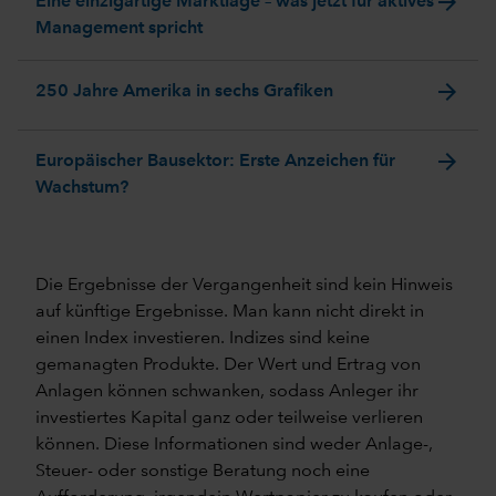
arrow_forward
Eine einzigartige Marktlage – was jetzt für aktives
Management spricht
arrow_forward
250 Jahre Amerika in sechs Grafiken
arrow_forward
Europäischer Bausektor: Erste Anzeichen für
Wachstum?
Die Ergebnisse der Vergangenheit sind kein Hinweis
auf künftige Ergebnisse. Man kann nicht direkt in
einen Index investieren. Indizes sind keine
gemanagten Produkte. Der Wert und Ertrag von
Anlagen können schwanken, sodass Anleger ihr
investiertes Kapital ganz oder teilweise verlieren
können. Diese Informationen sind weder Anlage-,
Steuer- oder sonstige Beratung noch eine