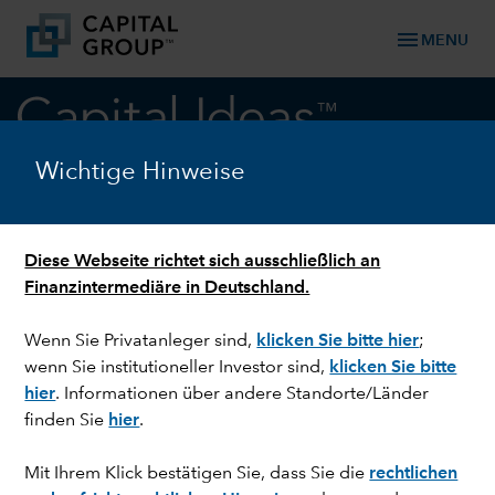
menu
MENU
keyboard_arrow_down
Anleihen
Wichtige Hinweise
ANLEIHEN
US-Stromversorger: Stabilität
Diese Webseite richtet sich ausschließlich an
Finanzintermediäre in Deutschland.
in unsicheren Zeiten
Wenn Sie Privatanleger sind,
klicken Sie bitte hier
;
wenn Sie institutioneller Investor sind,
klicken Sie bitte
hier
. Informationen über andere Standorte/Länder
finden Sie
hier
.
Mit Ihrem Klick bestätigen Sie, dass Sie die
rechtlichen