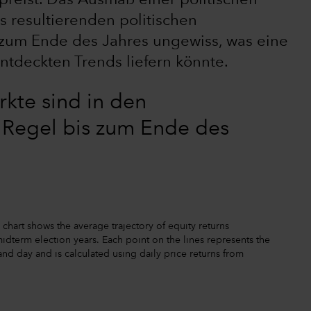
preist. Das Ausmaß einer politischen
 resultierenden politischen
 zum Ende des Jahres ungewiss, was eine
ntdeckten Trends liefern könnte.
kte sind in den
 Regel bis zum Ende des
chart shows the average trajectory of equity returns
term election years. Each point on the lines represents the
and day and is calculated using daily price returns from