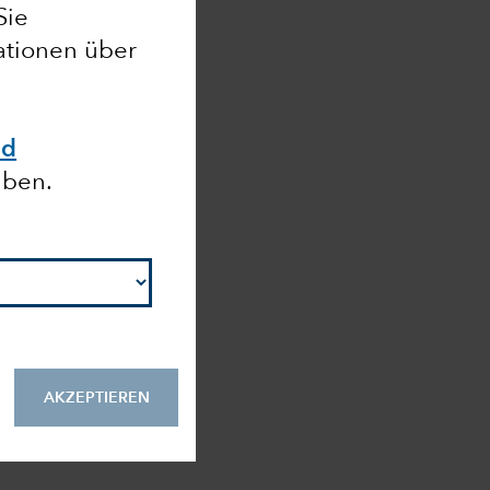
Sie
mationen über
nd
aben.
AKZEPTIEREN