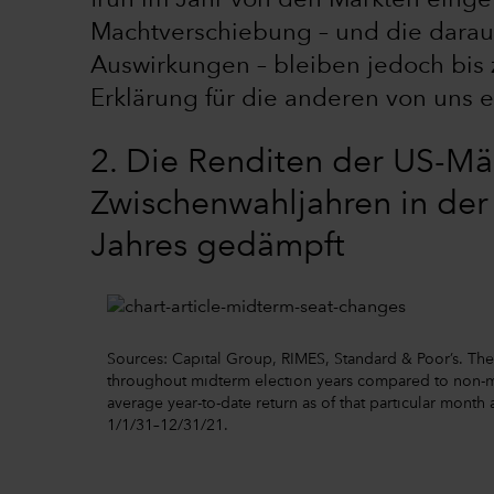
früh im Jahr von den Märkten einge
Machtverschiebung – und die daraus
Auswirkungen – bleiben jedoch bis
Erklärung für die anderen von uns e
2. Die Renditen der US-Mär
Zwischenwahljahren in der
Jahres gedämpft
Sources: Capital Group, RIMES, Standard & Poor’s. The 
throughout midterm election years compared to non-mid
average year-to-date return as of that particular month 
1/1/31–12/31/21.