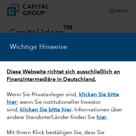
menu
MENU
TM
Capital Ideas
Investmentresearch von der Capital Group
Wichtige Hinweise
Categories
Diese Webseite richtet sich ausschließlich an
Finanzintermediäre in Deutschland.
Wenn Sie Privatanleger sind,
klicken Sie bitte
hier
; wenn Sie institutioneller Investor
sind,
klicken Sie bitte hier
. Informationen über
andere Standorte/Länder finden Sie
hier
.
AKTIEN
Mit Ihrem Klick bestätigen Sie, dass Sie
Keine Angst vor