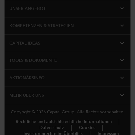
expand_more
UNSER ANGEBOT
expand_more
KOMPETENZEN & STRATEGIEN
expand_more
CAPITAL IDEAS
expand_more
TOOLS & DOKUMENTE
expand_more
AKTIONÄRSINFO
expand_more
MEHR ÜBER UNS
Copyright © 2026 Capital Group. Alle Rechte vorbehalten.
Rechtliche und aufsichtsrechtliche Informationen
Datenschutz
Cookies
Investorenrechte im Überblick
Impressum