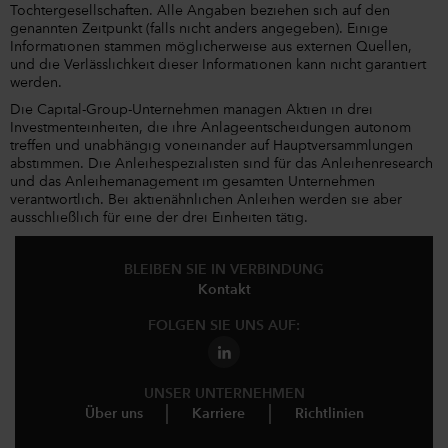
Tochtergesellschaften. Alle Angaben beziehen sich auf den
genannten Zeitpunkt (falls nicht anders angegeben). Einige
Informationen stammen möglicherweise aus externen Quellen,
und die Verlässlichkeit dieser Informationen kann nicht garantiert
werden.
Die Capital-Group-Unternehmen managen Aktien in drei
Investmenteinheiten, die ihre Anlageentscheidungen autonom
treffen und unabhängig voneinander auf Hauptversammlungen
abstimmen. Die Anleihespezialisten sind für das Anleihenresearch
und das Anleihemanagement im gesamten Unternehmen
verantwortlich. Bei aktienähnlichen Anleihen werden sie aber
ausschließlich für eine der drei Einheiten tätig.
BLEIBEN SIE IN VERBINDUNG
Kontakt
FOLGEN SIE UNS AUF:
UNSER UNTERNEHMEN
Über uns
Karriere
Richtlinien