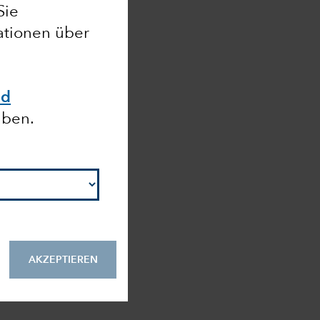
Sie
mationen über
nd
aben.
AKZEPTIEREN