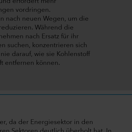
 und erfordert mehr
ungen vordringen.
n nach neuen Wegen, um die
 reduzieren. Während die
ehmen nach Ersatz für ihr
fen suchen, konzentrieren sich
nie darauf, wie sie Kohlenstoff
t entfernen können.
ger, da der Energiesektor in den
en Sektoren deutlich überholt hat. In