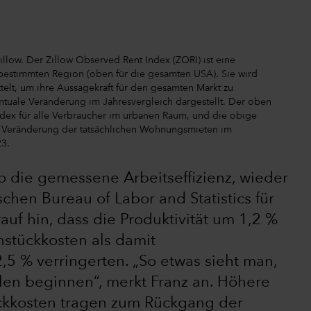
Zillow. Der Zillow Observed Rent Index (ZORI) ist eine
r bestimmten Region (oben für die gesamten USA). Sie wird
elt, um ihre Aussagekraft für den gesamten Markt zu
ntuale Veränderung im Jahresvergleich dargestellt. Der oben
dex für alle Verbraucher im urbanen Raum, und die obige
he Veränderung der tatsächlichen Wohnungsmieten im
23.
lso die gemessene Arbeitseffizienz, wieder
hen Bureau of Labor and Statistics für
auf hin, dass die Produktivität um 1,2 %
nstückkosten als damit
% verringerten. „So etwas sieht man,
olen beginnen“, merkt Franz an. Höhere
ückkosten tragen zum Rückgang der