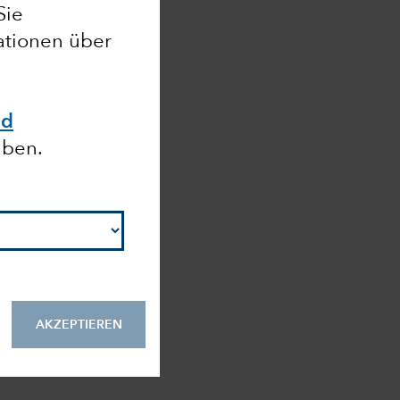
Sie
mationen über
nd
aben.
AKZEPTIEREN