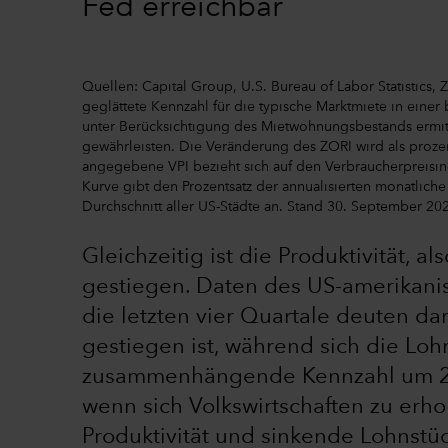
Fed erreichbar
Quellen: Capital Group, U.S. Bureau of Labor Statistics, 
geglättete Kennzahl für die typische Marktmiete in eine
unter Berücksichtigung des Mietwohnungsbestands ermitt
gewährleisten. Die Veränderung des ZORI wird als proze
angegebene VPI bezieht sich auf den Verbraucherpreisin
Kurve gibt den Prozentsatz der annualisierten monatlic
Durchschnitt aller US-Städte an. Stand 30. September 20
Gleichzeitig ist die Produktivität, a
gestiegen. Daten des US-amerikanisc
die letzten vier Quartale deuten dar
gestiegen ist, während sich die Loh
zusammenhängende Kennzahl um 2,5 
wenn sich Volkswirtschaften zu erh
Produktivität und sinkende Lohnst