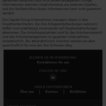
genannten Zeitpunkt (falls nicht anders angegeben). Einige
Informationen stammen möglicherweise aus externen Quellen,
und die Verlässlichkeit dieser Informationen kann nicht garantiert
werden.
Die Capital-Group-Unternehmen managen Aktien in drei
Investmenteinheiten, die ihre Anlageentscheidungen autonom
treffen und unabhängig voneinander auf Hauptversammlungen
abstimmen. Die Anleihespezialisten sind für das Anleihenresearch
und das Anleihemanagement im gesamten Unternehmen
verantwortlich. Bei aktienähnlichen Anleihen werden sie aber
ausschließlich für eine der drei Einheiten tätig.
BLEIBEN SIE IN VERBINDUNG
Kontaktieren Sie uns
FOLGEN SIE UNS
UNSER UNTERNEHMEN
Über uns
Karriere
Richtlinien