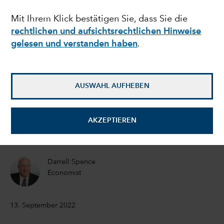
Rezession: Lehren aus
Mit Ihrem Klick bestätigen Sie, dass Sie die
rechtlichen und aufsichtsrechtlichen Hinweise
der Geschichte und
gelesen und verstanden haben
.
wichtige
Wirtschaftsindikatoren
AUSWAHL AUFHEBEN
Jared Franz
AKZEPTIEREN
Economist
Darrell Spence
Economist
13. September 2022