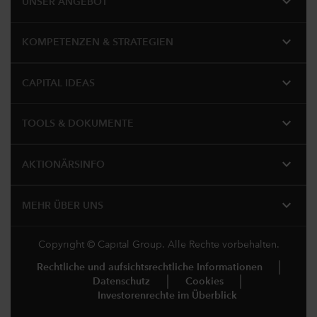
expand_more
UNSER ANGEBOT
expand_more
KOMPETENZEN & STRATEGIEN
expand_more
CAPITAL IDEAS
expand_more
TOOLS & DOKUMENTE
expand_more
AKTIONÄRSINFO
expand_more
MEHR ÜBER UNS
Copyright © Capital Group. Alle Rechte vorbehalten.
Rechtliche und aufsichtsrechtliche Informationen
Datenschutz
Cookies
Investorenrechte im Überblick