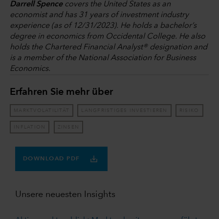
Darrell Spence
covers the United States as an
economist and has 31 years of investment industry
experience (as of 12/31/2023). He holds a bachelor’s
degree in economics from Occidental College. He also
holds the Chartered Financial Analyst® designation and
is a member of the National Association for Business
Economics.
Erfahren Sie mehr über
MARKTVOLATILITÄT
LANGFRISTIGES INVESTIEREN
RISIKO
INFLATION
ZINSEN
DOWNLOAD PDF
Unsere neuesten Insights