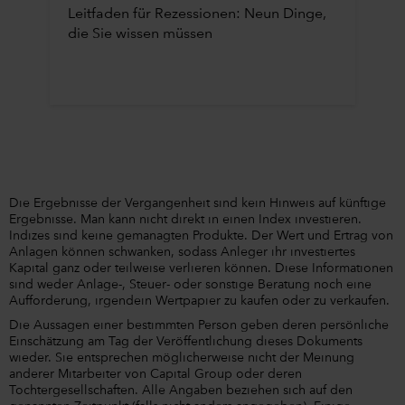
Leitfaden für Rezessionen: Neun Dinge,
die Sie wissen müssen
Die Ergebnisse der Vergangenheit sind kein Hinweis auf künftige
Ergebnisse. Man kann nicht direkt in einen Index investieren.
Indizes sind keine gemanagten Produkte. Der Wert und Ertrag von
Anlagen können schwanken, sodass Anleger ihr investiertes
Kapital ganz oder teilweise verlieren können. Diese Informationen
sind weder Anlage-, Steuer- oder sonstige Beratung noch eine
Aufforderung, irgendein Wertpapier zu kaufen oder zu verkaufen.
Die Aussagen einer bestimmten Person geben deren persönliche
Einschätzung am Tag der Veröffentlichung dieses Dokuments
wieder. Sie entsprechen möglicherweise nicht der Meinung
anderer Mitarbeiter von Capital Group oder deren
Tochtergesellschaften. Alle Angaben beziehen sich auf den