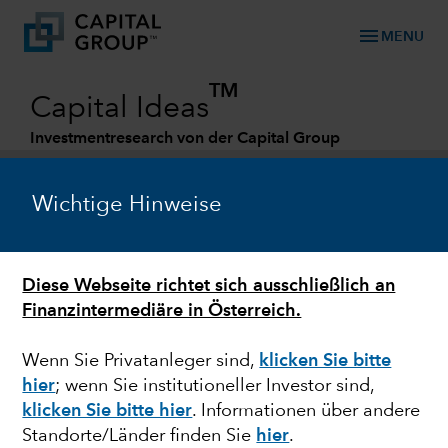
menu
MENU
TM
Capital Ideas
Investmentresearch von der Capital Group
Categories
Wichtige Hinweise
Diese Webseite richtet sich ausschließlich an
Finanzintermediäre in Österreich.
Wenn Sie Privatanleger sind,
klicken Sie bitte
hier
; wenn Sie institutioneller Investor sind,
MARKTVOLATILITÄT
klicken Sie bitte hier
. Informationen über andere
Standorte/Länder finden Sie
hier
.
Beobachtung der