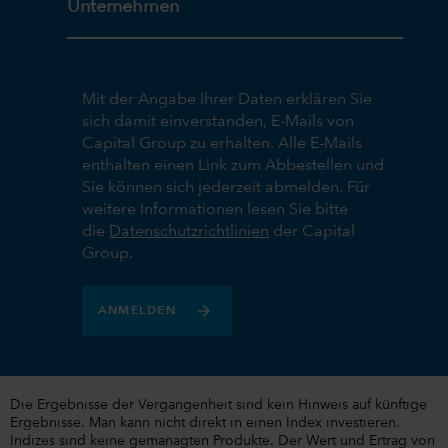
Unternehmen
Mit der Angabe Ihrer Daten erklären Sie
sich damit einverstanden, E-Mails von
Capital Group zu erhalten. Alle E-Mails
enthalten einen Link zum Abbestellen und
Sie können sich jederzeit abmelden. Für
weitere Informationen lesen Sie bitte
die
Datenschutzrichtlinien
der Capital
Group.
ANMELDEN
Die Ergebnisse der Vergangenheit sind kein Hinweis auf künftige
Ergebnisse. Man kann nicht direkt in einen Index investieren.
Indizes sind keine gemanagten Produkte. Der Wert und Ertrag von