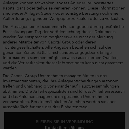
Anlagen können schwanken, sodass Anleger ihr investiertes
Kapital ganz oder teilweise verlieren können. Diese Informationen
sind weder Anlage-, Steuer- oder sonstige Beratung noch eine
Aufforderung, irgendein Wertpapier zu kaufen oder zu verkaufen.
Die Aussagen einer bestimmten Person geben deren persönliche
Einschätzung am Tag der Veröffentlichung dieses Dokuments
wieder. Sie entsprechen möglicherweise nicht der Meinung
anderer Mitarbeiter von Capital Group oder deren
Tochtergesellschaften. Alle Angaben beziehen sich auf den
genannten Zeitpunkt (falls nicht anders angegeben). Einige
Informationen stammen möglicherweise aus externen Quellen,
und die Verlässlichkeit dieser Informationen kann nicht garantiert
werden.
Die Capital-Group-Unternehmen managen Aktien in drei
Investmenteinheiten, die ihre Anlageentscheidungen autonom
treffen und unabhängig voneinander auf Hauptversammlungen
abstimmen. Die Anleihespezialisten sind für das Anleihenresearch
und das Anleihemanagement im gesamten Unternehmen
verantwortlich. Bei aktienähnlichen Anleihen werden sie aber
ausschließlich für eine der drei Einheiten tätig.
BLEIBEN SIE IN VERBINDUNG
Kontaktieren Sie uns