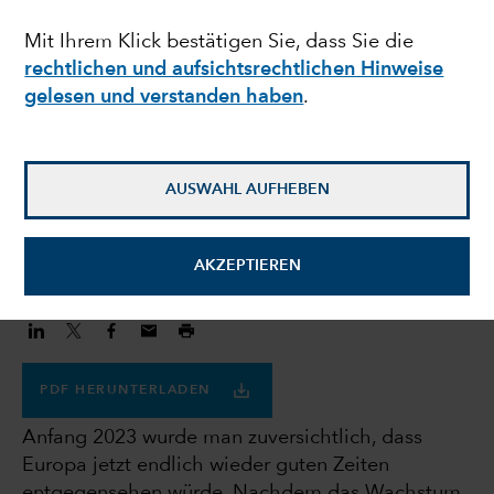
Herausforderungen,
Mit Ihrem Klick bestätigen Sie, dass Sie die
rechtlichen und aufsichtsrechtlichen Hinweise
langfristige Chancen
gelesen und verstanden haben
.
Anita Patel
Investment Director
AUSWAHL AUFHEBEN
6. Dezember 2023
AKZEPTIEREN
PDF HERUNTERLADEN
Anfang 2023 wurde man zuversichtlich, dass
Europa jetzt endlich wieder guten Zeiten
entgegensehen würde. Nachdem das Wachstum