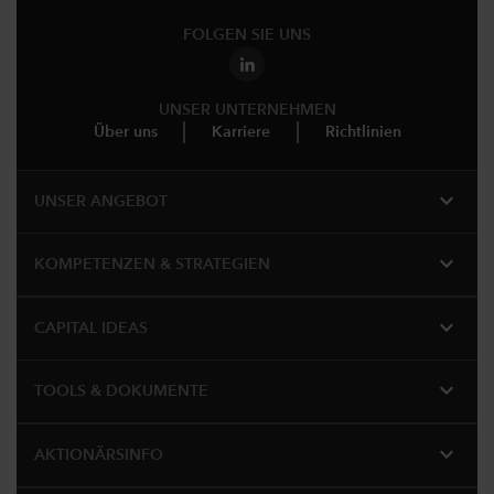
FOLGEN SIE UNS
UNSER UNTERNEHMEN
Über uns
Karriere
Richtlinien
expand_more
UNSER ANGEBOT
expand_more
KOMPETENZEN & STRATEGIEN
expand_more
CAPITAL IDEAS
expand_more
TOOLS & DOKUMENTE
expand_more
AKTIONÄRSINFO