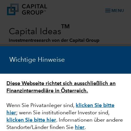
menu
MENU
TM
Capital Ideas
Investmentresearch von der Capital Group
Categories
Wichtige Hinweise
Diese Webseite richtet sich ausschließlich an
Finanzintermediäre in Österreich.
Wenn Sie Privatanleger sind,
klicken Sie bitte
hier
; wenn Sie institutioneller Investor sind,
EUROPEAN EQUITY
klicken Sie bitte hier
. Informationen über andere
Standorte/Länder finden Sie
hier
.
Europa: Kurzfristige