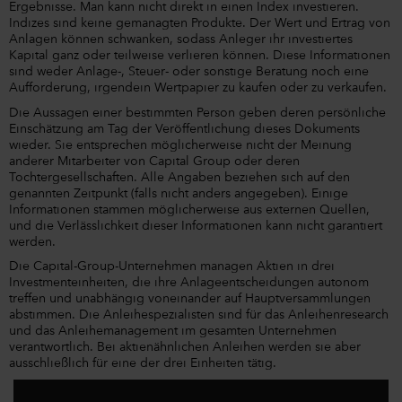
Ergebnisse. Man kann nicht direkt in einen Index investieren.
Indizes sind keine gemanagten Produkte. Der Wert und Ertrag von
Anlagen können schwanken, sodass Anleger ihr investiertes
Kapital ganz oder teilweise verlieren können. Diese Informationen
sind weder Anlage-, Steuer- oder sonstige Beratung noch eine
Aufforderung, irgendein Wertpapier zu kaufen oder zu verkaufen.
Die Aussagen einer bestimmten Person geben deren persönliche
Einschätzung am Tag der Veröffentlichung dieses Dokuments
wieder. Sie entsprechen möglicherweise nicht der Meinung
anderer Mitarbeiter von Capital Group oder deren
Tochtergesellschaften. Alle Angaben beziehen sich auf den
genannten Zeitpunkt (falls nicht anders angegeben). Einige
Informationen stammen möglicherweise aus externen Quellen,
und die Verlässlichkeit dieser Informationen kann nicht garantiert
werden.
Die Capital-Group-Unternehmen managen Aktien in drei
Investmenteinheiten, die ihre Anlageentscheidungen autonom
treffen und unabhängig voneinander auf Hauptversammlungen
abstimmen. Die Anleihespezialisten sind für das Anleihenresearch
und das Anleihemanagement im gesamten Unternehmen
verantwortlich. Bei aktienähnlichen Anleihen werden sie aber
ausschließlich für eine der drei Einheiten tätig.