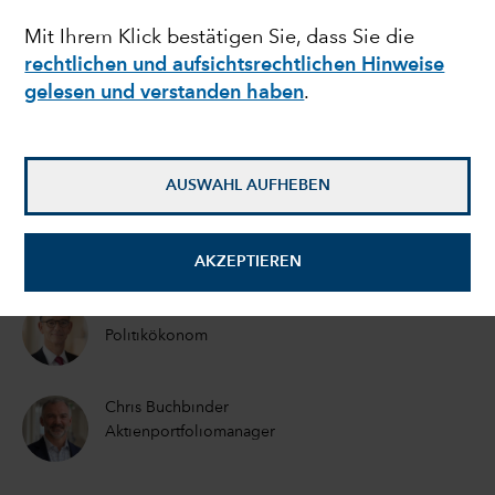
Mit Ihrem Klick bestätigen Sie, dass Sie die
Zwischenwahlen in den
rechtlichen und aufsichtsrechtlichen Hinweise
USA den Markt
gelesen und verstanden haben
.
beeinflussen? 5
AUSWAHL AUFHEBEN
Grafiken, die man sich
näher ansehen sollte
AKZEPTIEREN
Matt Miller
Politikökonom
Chris Buchbinder
Aktienportfoliomanager