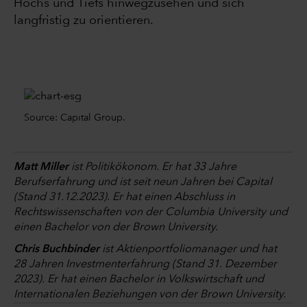
Hochs und Tiefs hinwegzusehen und sich
langfristig zu orientieren.
In einem Jahr, in dem die rapide ansteigende Inflation, der Krie
„Lassen Sie sich nicht täuschen: Jeder Schritt in Washington wurde
Source: Capital Group.
Zwar steht die Mehrheit im Kongress auf dem Spiel, aber haben d
Um dies herauszufinden, haben wir Daten aus mehr als 90 Ja
Matt Miller
ist Politikökonom. Er hat 33 Jahre
Berufserfahrung und ist seit neun Jahren bei Capital
(Stand 31.12.2023). Er hat einen Abschluss in
Rechtswissenschaften von der Columbia University und
einen Bachelor von der Brown University.
Chris Buchbinder
ist Aktienportfoliomanager und hat
28 Jahren Investmenterfahrung (Stand 31. Dezember
2023). Er hat einen Bachelor in Volkswirtschaft und
Internationalen Beziehungen von der Brown University.