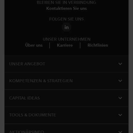
BLEIBEN SIE IN VERBINDUNG
Kontaktieren Sie uns
FOLGEN SIE UNS
UNSER UNTERNEHMEN
Über uns
Karriere
Richtlinien
expand_more
UNSER ANGEBOT
expand_more
KOMPETENZEN & STRATEGIEN
expand_more
CAPITAL IDEAS
expand_more
TOOLS & DOKUMENTE
expand_more
AKTIONÄRSINFO