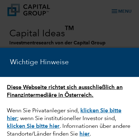
menu
MENU
TM
Capital Ideas
Investmentresearch von der Capital Group
Categories
Wichtige Hinweise
Diese Webseite richtet sich ausschließlich an
Finanzintermediäre in Österreich.
Wenn Sie Privatanleger sind,
klicken Sie bitte
hier
; wenn Sie institutioneller Investor sind,
WAHL
klicken Sie bitte hier
. Informationen über andere
Standorte/Länder finden Sie
hier
.
Können die