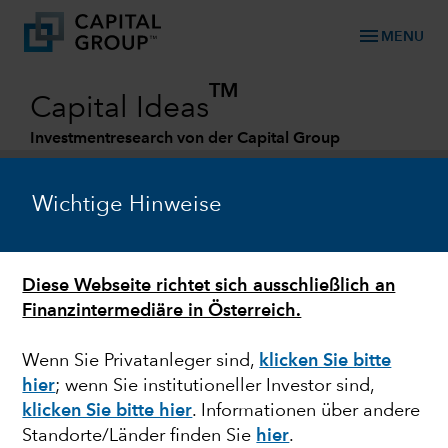
menu
MENU
TM
Capital Ideas
Investmentresearch von der Capital Group
Categories
Wichtige Hinweise
Diese Webseite richtet sich ausschließlich an
Finanzintermediäre in Österreich.
Wenn Sie Privatanleger sind,
klicken Sie bitte
hier
; wenn Sie institutioneller Investor sind,
ANLEIHEN
klicken Sie bitte hier
. Informationen über andere
Standorte/Länder finden Sie
hier
.
Anleihen bei der