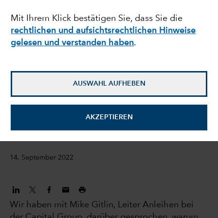
Capital Group:
Mit Ihrem Klick bestätigen Sie, dass Sie die
rechtlichen und aufsichtsrechtlichen Hinweise
Berechenbare
gelesen und verstanden haben
.
Ergebnisse ohne
Überraschungen
AUSWAHL AUFHEBEN
Mike Gitlin
AKZEPTIEREN
President und CEO
14. September 2022
Wir haben mit Mike Gitlin, Leiter Anleihen bei
der Capital Group, darüber gesprochen, warum