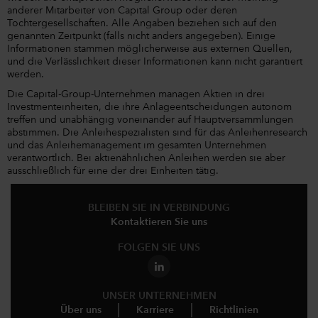
anderer Mitarbeiter von Capital Group oder deren
Tochtergesellschaften. Alle Angaben beziehen sich auf den
genannten Zeitpunkt (falls nicht anders angegeben). Einige
Informationen stammen möglicherweise aus externen Quellen,
und die Verlässlichkeit dieser Informationen kann nicht garantiert
werden.
Die Capital-Group-Unternehmen managen Aktien in drei
Investmenteinheiten, die ihre Anlageentscheidungen autonom
treffen und unabhängig voneinander auf Hauptversammlungen
abstimmen. Die Anleihespezialisten sind für das Anleihenresearch
und das Anleihemanagement im gesamten Unternehmen
verantwortlich. Bei aktienähnlichen Anleihen werden sie aber
ausschließlich für eine der drei Einheiten tätig.
BLEIBEN SIE IN VERBINDUNG
Kontaktieren Sie uns
FOLGEN SIE UNS
UNSER UNTERNEHMEN
Über uns
Karriere
Richtlinien