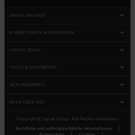
expand_more
UNSER ANGEBOT
expand_more
KOMPETENZEN & STRATEGIEN
expand_more
CAPITAL IDEAS
expand_more
TOOLS & DOKUMENTE
expand_more
AKTIONÄRSINFO
expand_more
MEHR ÜBER UNS
Copyright © Capital Group. Alle Rechte vorbehalten.
Rechtliche und aufsichtsrechtliche Informationen
Datenschutz
Cookies