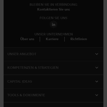
BLEIBEN SIE IN VERBINDUNG
Kontaktieren Sie uns
FOLGEN SIE UNS
UNSER UNTERNEHMEN
Über uns
Karriere
Richtlinien
expand_more
UNSER ANGEBOT
expand_more
KOMPETENZEN & STRATEGIEN
expand_more
CAPITAL IDEAS
expand_more
TOOLS & DOKUMENTE