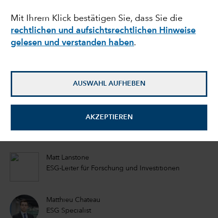
gefährdet das
Mit Ihrem Klick bestätigen Sie, dass Sie die
rechtlichen und aufsichtsrechtlichen Hinweise
Wasserrisiko die
gelesen und verstanden haben
.
Gewinne eines
Unternehmens
AUSWAHL AUFHEBEN
Emma Doner
AKZEPTIEREN
ESG Senior Manager
Matt Lanstone
ESG-Leiter für Forschung und Investitionen
Matthieu Chateau
ESG Specialist