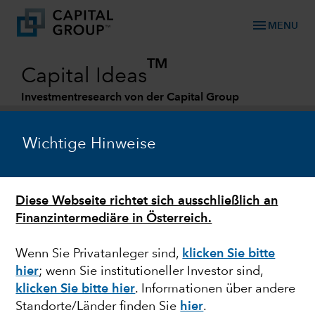
menu
MENU
TM
Capital Ideas
Investmentresearch von der Capital Group
Categories
Wichtige Hinweise
Diese Webseite richtet sich ausschließlich an
Finanzintermediäre in Österreich.
Wenn Sie Privatanleger sind,
klicken Sie bitte
hier
; wenn Sie institutioneller Investor sind,
ESG
klicken Sie bitte hier
. Informationen über andere
Standorte/Länder finden Sie
hier
.
Auf dem Trockenen: So