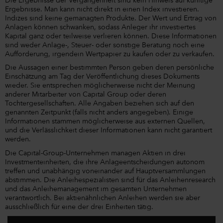
Die Ergebnisse der Vergangenheit sind kein Hinweis auf künftige
Ergebnisse. Man kann nicht direkt in einen Index investieren.
Indizes sind keine gemanagten Produkte. Der Wert und Ertrag von
Anlagen können schwanken, sodass Anleger ihr investiertes
Kapital ganz oder teilweise verlieren können. Diese Informationen
sind weder Anlage-, Steuer- oder sonstige Beratung noch eine
Aufforderung, irgendein Wertpapier zu kaufen oder zu verkaufen.
Die Aussagen einer bestimmten Person geben deren persönliche
Einschätzung am Tag der Veröffentlichung dieses Dokuments
wieder. Sie entsprechen möglicherweise nicht der Meinung
anderer Mitarbeiter von Capital Group oder deren
Tochtergesellschaften. Alle Angaben beziehen sich auf den
genannten Zeitpunkt (falls nicht anders angegeben). Einige
Informationen stammen möglicherweise aus externen Quellen,
und die Verlässlichkeit dieser Informationen kann nicht garantiert
werden.
Die Capital-Group-Unternehmen managen Aktien in drei
Investmenteinheiten, die ihre Anlageentscheidungen autonom
treffen und unabhängig voneinander auf Hauptversammlungen
abstimmen. Die Anleihespezialisten sind für das Anleihenresearch
und das Anleihemanagement im gesamten Unternehmen
verantwortlich. Bei aktienähnlichen Anleihen werden sie aber
ausschließlich für eine der drei Einheiten tätig.