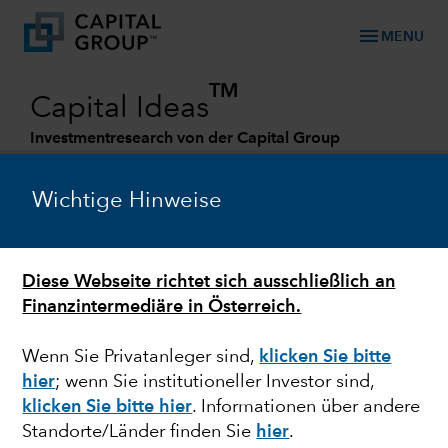
menu
MENU
TM
Capital Ideas
Investmentresearch von der Capital Group
Categories
Wichtige Hinweise
Diese Webseite richtet sich ausschließlich an
Finanzintermediäre in Österreich.
Wenn Sie Privatanleger sind,
klicken Sie bitte
hier
; wenn Sie institutioneller Investor sind,
MARKTVOLATILITÄT
klicken Sie bitte hier
. Informationen über andere
Standorte/Länder finden Sie
hier
.
Mehrwertchancen mit