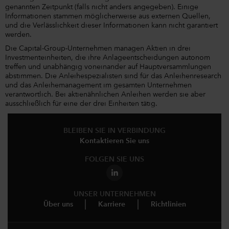
genannten Zeitpunkt (falls nicht anders angegeben). Einige
Informationen stammen möglicherweise aus externen Quellen,
und die Verlässlichkeit dieser Informationen kann nicht garantiert
werden.
Die Capital-Group-Unternehmen managen Aktien in drei
Investmenteinheiten, die ihre Anlageentscheidungen autonom
treffen und unabhängig voneinander auf Hauptversammlungen
abstimmen. Die Anleihespezialisten sind für das Anleihenresearch
und das Anleihemanagement im gesamten Unternehmen
verantwortlich. Bei aktienähnlichen Anleihen werden sie aber
ausschließlich für eine der drei Einheiten tätig.
BLEIBEN SIE IN VERBINDUNG
Kontaktieren Sie uns
FOLGEN SIE UNS
UNSER UNTERNEHMEN
Über uns
Karriere
Richtlinien