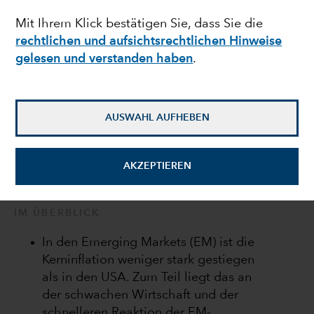
Mit Ihrem Klick bestätigen Sie, dass Sie die
Lokalwährungsanleihen
rechtlichen und aufsichtsrechtlichen Hinweise
gelesen und verstanden haben
.
Kirstie Spence
Anleihenportfoliomanagerin
AUSWAHL AUFHEBEN
13. Mai 2022
AKZEPTIEREN
IM ÜBERBLICK
In den Emerging Markets (EM) ist die
Kerninflation weniger stark gestiegen
als in den USA. Zum Teil liegt das an
der schwachen Wirtschaft und der
schnelleren Reaktion der EM-