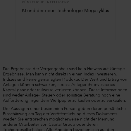
KÜNSTLICHE INTELLIGENZ
KI und der neue Technologie-Megazyklus
Die Ergebnisse der Vergangenheit sind kein Hinweis auf künftige
Ergebnisse. Man kann nicht direkt in einen Index investieren.
Indizes sind keine gemanagten Produkte. Der Wert und Ertrag von
Anlagen können schwanken, sodass Anleger ihr investiertes
Kapital ganz oder teilweise verlieren können. Diese Informationen
sind weder Anlage-, Steuer- oder sonstige Beratung noch eine
Aufforderung, irgendein Wertpapier zu kaufen oder zu verkaufen.
Die Aussagen einer bestimmten Person geben deren persönliche
Einschätzung am Tag der Veröffentlichung dieses Dokuments
wieder. Sie entsprechen möglicherweise nicht der Meinung
anderer Mitarbeiter von Capital Group oder deren
Tochtergesellschaften. Alle Angaben beziehen sich auf den