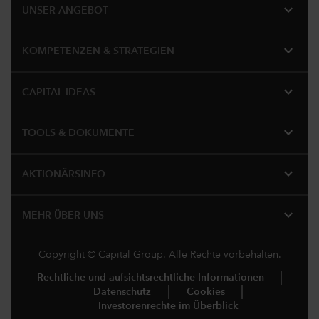
expand_more
UNSER ANGEBOT
expand_more
KOMPETENZEN & STRATEGIEN
expand_more
CAPITAL IDEAS
expand_more
TOOLS & DOKUMENTE
expand_more
AKTIONÄRSINFO
expand_more
MEHR ÜBER UNS
Copyright © Capital Group. Alle Rechte vorbehalten.
Rechtliche und aufsichtsrechtliche Informationen
Datenschutz
Cookies
Investorenrechte im Überblick