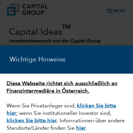
menu
MENU
TM
Capital Ideas
Investmentresearch von der Capital Group
Categories
Wichtige Hinweise
Diese Webseite richtet sich ausschließlich an
Finanzintermediäre in Österreich.
Wenn Sie Privatanleger sind,
klicken Sie bitte
hier
; wenn Sie institutioneller Investor sind,
MULTI-ASSET
klicken Sie bitte hier
. Informationen über andere
Standorte/Länder finden Sie
hier
.
Comeback von 60/40?