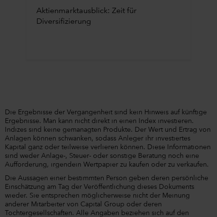
Aktienmarktausblick: Zeit für
Diversifizierung
Die Ergebnisse der Vergangenheit sind kein Hinweis auf künftige
Ergebnisse. Man kann nicht direkt in einen Index investieren.
Indizes sind keine gemanagten Produkte. Der Wert und Ertrag von
Anlagen können schwanken, sodass Anleger ihr investiertes
Kapital ganz oder teilweise verlieren können. Diese Informationen
sind weder Anlage-, Steuer- oder sonstige Beratung noch eine
Aufforderung, irgendein Wertpapier zu kaufen oder zu verkaufen.
Die Aussagen einer bestimmten Person geben deren persönliche
Einschätzung am Tag der Veröffentlichung dieses Dokuments
wieder. Sie entsprechen möglicherweise nicht der Meinung
anderer Mitarbeiter von Capital Group oder deren
Tochtergesellschaften. Alle Angaben beziehen sich auf den