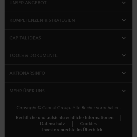
expand_more
UNSER ANGEBOT
expand_more
KOMPETENZEN & STRATEGIEN
expand_more
CAPITAL IDEAS
expand_more
TOOLS & DOKUMENTE
expand_more
AKTIONÄRSINFO
expand_more
MEHR ÜBER UNS
Copyright © Capital Group. Alle Rechte vorbehalten.
Rechtliche und aufsichtsrechtliche Informationen
Datenschutz
Cookies
Investorenrechte im Überblick