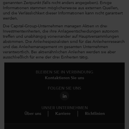
genannten Zeitpunkt (falls nicht anders angegeben). Einige
Informationen stammen möglicherweise aus externen Quellen,
und die Verlässlichkeit dieser Informationen kann nicht garantiert
werden.
Die Capital-Group-Unternehmen managen Aktien in drei
Investmenteinheiten, die ihre Anlageentscheidungen autonom
treffen und unabhängig voneinander auf Hauptversammlungen
abstimmen. Die Anleihespezialisten sind für das Anleihenresearch
und das Anleihemanagement im gesamten Unternehmen
verantwortlich. Bei aktienähnlichen Anleihen werden sie aber
ausschließlich für eine der drei Einheiten tätig.
BLEIBEN SIE IN VERBINDUNG
Kontaktieren Sie uns
FOLGEN SIE UNS
UNSER UNTERNEHMEN
Über uns
Karriere
Richtlinien