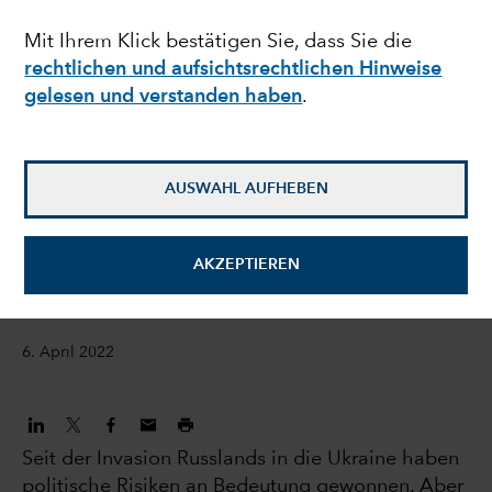
Zeiten politischer
Mit Ihrem Klick bestätigen Sie, dass Sie die
rechtlichen und aufsichtsrechtlichen Hinweise
Unsicherheit
gelesen und verstanden haben
.
Kirstie Spence
Anleihenportfoliomanagerin
AUSWAHL AUFHEBEN
Victor Kohn
AKZEPTIEREN
Aktienportfoliomanager
6. April 2022
Seit der Invasion Russlands in die Ukraine haben
politische Risiken an Bedeutung gewonnen. Aber