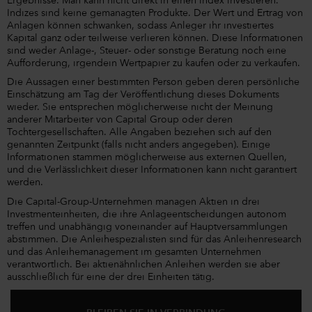
Ergebnisse. Man kann nicht direkt in einen Index investieren.
Indizes sind keine gemanagten Produkte. Der Wert und Ertrag von
Anlagen können schwanken, sodass Anleger ihr investiertes
Kapital ganz oder teilweise verlieren können. Diese Informationen
sind weder Anlage-, Steuer- oder sonstige Beratung noch eine
Aufforderung, irgendein Wertpapier zu kaufen oder zu verkaufen.
Die Aussagen einer bestimmten Person geben deren persönliche
Einschätzung am Tag der Veröffentlichung dieses Dokuments
wieder. Sie entsprechen möglicherweise nicht der Meinung
anderer Mitarbeiter von Capital Group oder deren
Tochtergesellschaften. Alle Angaben beziehen sich auf den
genannten Zeitpunkt (falls nicht anders angegeben). Einige
Informationen stammen möglicherweise aus externen Quellen,
und die Verlässlichkeit dieser Informationen kann nicht garantiert
werden.
Die Capital-Group-Unternehmen managen Aktien in drei
Investmenteinheiten, die ihre Anlageentscheidungen autonom
treffen und unabhängig voneinander auf Hauptversammlungen
abstimmen. Die Anleihespezialisten sind für das Anleihenresearch
und das Anleihemanagement im gesamten Unternehmen
verantwortlich. Bei aktienähnlichen Anleihen werden sie aber
ausschließlich für eine der drei Einheiten tätig.