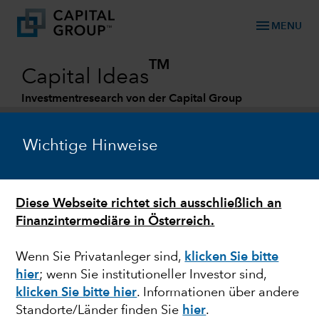
menu
MENU
TM
Capital Ideas
Investmentresearch von der Capital Group
Categories
Wichtige Hinweise
Diese Webseite richtet sich ausschließlich an
Finanzintermediäre in Österreich.
Wenn Sie Privatanleger sind,
klicken Sie bitte
hier
; wenn Sie institutioneller Investor sind,
MARKTVOLATILITÄT
klicken Sie bitte hier
. Informationen über andere
Standorte/Länder finden Sie
hier
.
Interview: Investieren in