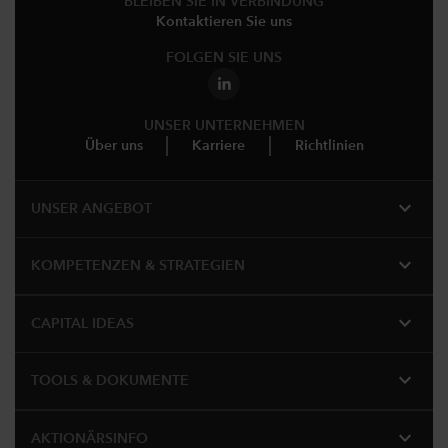
BLEIBEN SIE IN VERBINDUNG
Kontaktieren Sie uns
FOLGEN SIE UNS
UNSER UNTERNEHMEN
Über uns
Karriere
Richtlinien
expand_more
UNSER ANGEBOT
expand_more
KOMPETENZEN & STRATEGIEN
expand_more
CAPITAL IDEAS
expand_more
TOOLS & DOKUMENTE
expand_more
AKTIONÄRSINFO