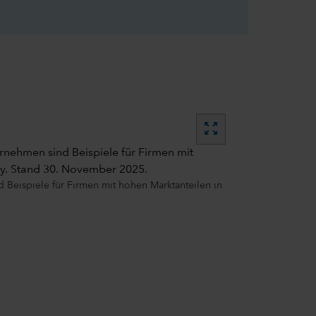
zoom_out_map
ernehmen sind Beispiele für Firmen mit
y. Stand 30. November 2025.
 Beispiele für Firmen mit hohen Marktanteilen in