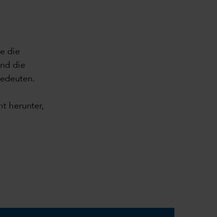
e die
nd die
bedeuten.
t herunter,