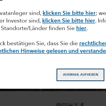
vatanleger sind,
klicken Sie bitte hier
; w
ick 2026
ler Investor sind,
klicken Sie bitte hier
. In
 Standorte/Länder finden Sie
hier
.
xistaugliche Einblicke in die
ick bestätigen Sie, dass Sie die
rechtlich
EHEN
chtlichen Hinweise gelesen und verstand
AUSWAHL AUFHEBEN
mail_outline