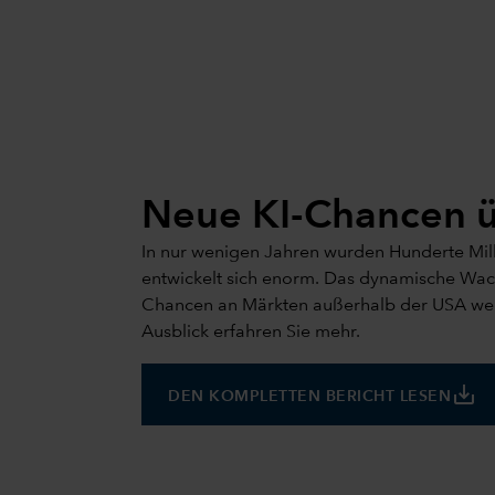
Neue KI-Chancen ü
In nur wenigen Jahren wurden Hunderte Milli
entwickelt sich enorm. Das dynamische Wac
Chancen an Märkten außerhalb der USA wer
Ausblick erfahren Sie mehr.
save_alt
DEN KOMPLETTEN BERICHT LESEN