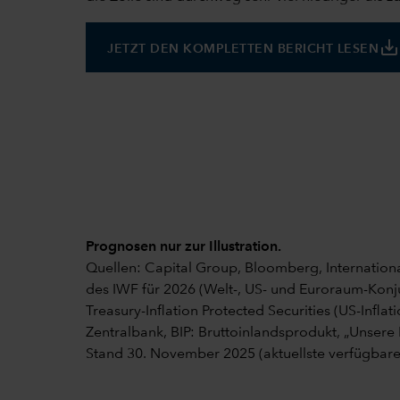
save_alt
JETZT DEN KOMPLETTEN BERICHT LESEN
Prognosen nur zur Illustration.
Quellen: Capital Group, Bloomberg, Internatio
des IWF für 2026 (Welt-, US- und Euroraum-Konju
Treasury-Inflation Protected Securities (US-Infl
Zentralbank, BIP: Bruttoinlandsprodukt, „Unsere
Stand 30. November 2025 (aktuellste verfügbare