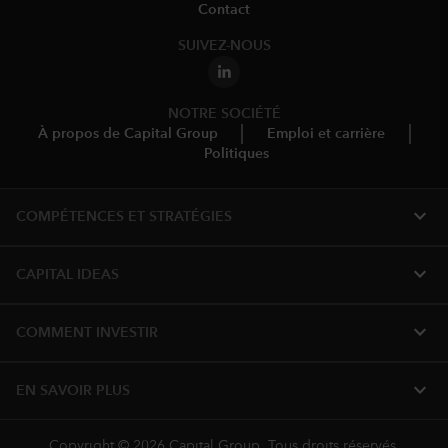
Contact
SUIVEZ-NOUS
NOTRE SOCIÉTÉ
À propos de Capital Group
Emploi et carrière
Politiques
expand_more
COMPÉTENCES ET STRATÉGIES
expand_more
CAPITAL IDEAS
expand_more
COMMENT INVESTIR
expand_more
EN SAVOIR PLUS
Copyright © 2026 Capital Group. Tous droits réservés.