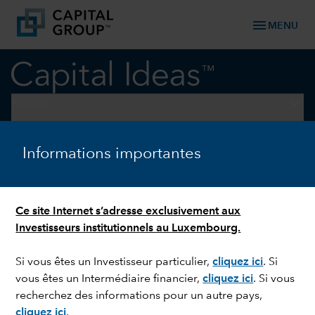
menu
MENU
keyboard_arrow_down
Actions
INTELLIGENCE ARTIFICIELLE
Informations importantes
Webinaire : scénarios
optimistes et pessimistes
Ce site Internet s’adresse exclusivement aux
pour l’IA
Investisseurs institutionnels au Luxembourg.
Si vous êtes un Investisseur particulier,
cliquez ici
.
Si
vous êtes un Intermédiaire financier,
cliquez ici
.
Si vous
recherchez des informations pour un autre pays,
cliquez ici
.