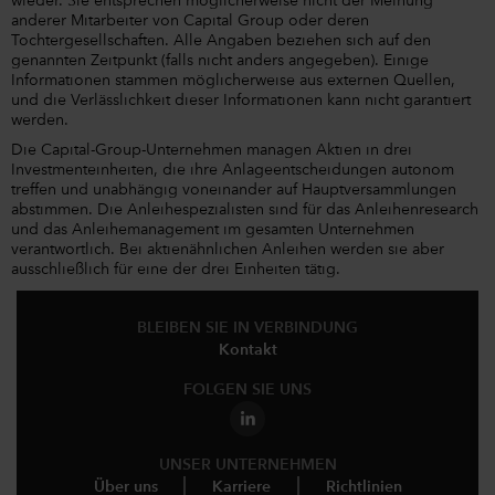
wieder. Sie entsprechen möglicherweise nicht der Meinung
anderer Mitarbeiter von Capital Group oder deren
Tochtergesellschaften. Alle Angaben beziehen sich auf den
genannten Zeitpunkt (falls nicht anders angegeben). Einige
Informationen stammen möglicherweise aus externen Quellen,
und die Verlässlichkeit dieser Informationen kann nicht garantiert
werden.
Die Capital-Group-Unternehmen managen Aktien in drei
Investmenteinheiten, die ihre Anlageentscheidungen autonom
treffen und unabhängig voneinander auf Hauptversammlungen
abstimmen. Die Anleihespezialisten sind für das Anleihenresearch
und das Anleihemanagement im gesamten Unternehmen
verantwortlich. Bei aktienähnlichen Anleihen werden sie aber
ausschließlich für eine der drei Einheiten tätig.
BLEIBEN SIE IN VERBINDUNG
Kontakt
FOLGEN SIE UNS
UNSER UNTERNEHMEN
Über uns
Karriere
Richtlinien