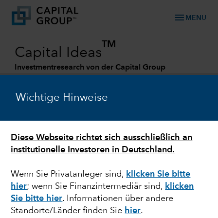
menu
MENU
TM
Capital Ideas
Investmentresearch von der Capital Group
Categories
Wichtige Hinweise
Diese Webseite richtet sich ausschließlich an
institutionelle Investoren in Deutschland.
Wenn Sie Privatanleger sind,
klicken Sie bitte
hier
; wenn Sie Finanzintermediär sind,
klicken
AKTIEN
Sie bitte hier
. Informationen über andere
Standorte/Länder finden Sie
hier
.
Wie entwickeln sich die