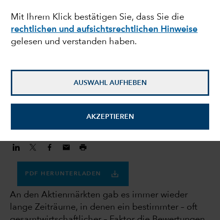
Mit Ihrem Klick bestätigen Sie, dass Sie die
Aktienbewertungen?
rechtlichen und aufsichtsrechtlichen Hinweise
Der KI-Effekt
gelesen und verstanden haben.
Beth Beckett
AUSWAHL AUFHEBEN
Volkswirtin
29. September 2023
AKZEPTIEREN
PDF HERUNTERLADEN
An den Aktienmärkten gab es immer wieder
lange Zeiträume, in denen ein bestimmter – oft
gesamtwirtschaftlicher – Faktor die Bewertungen