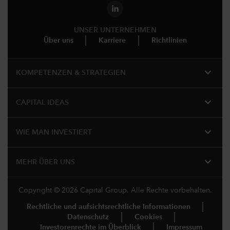
UNSER UNTERNEHMEN
Über uns
Karriere
Richtlinien
expand_more
KOMPETENZEN & STRATEGIEN
expand_more
CAPITAL IDEAS
expand_more
WIE MAN INVESTIERT
expand_more
MEHR ÜBER UNS
Copyright © 2026 Capital Group. Alle Rechte vorbehalten.
Rechtliche und aufsichtsrechtliche Informationen
Datenschutz
Cookies
Investorenrechte im Überblick
Impressum