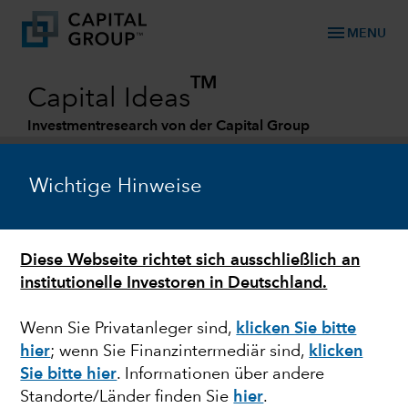
menu
MENU
TM
Capital Ideas
Investmentresearch von der Capital Group
Categories
Wichtige Hinweise
Diese Webseite richtet sich ausschließlich an
institutionelle Investoren in Deutschland.
Wenn Sie Privatanleger sind,
klicken Sie bitte
hier
; wenn Sie Finanzintermediär sind,
klicken
MÄRKTE & WIRTSCHAFT
Sie bitte hier
. Informationen über andere
Standorte/Länder finden Sie
hier
.
Eine neue Realität für