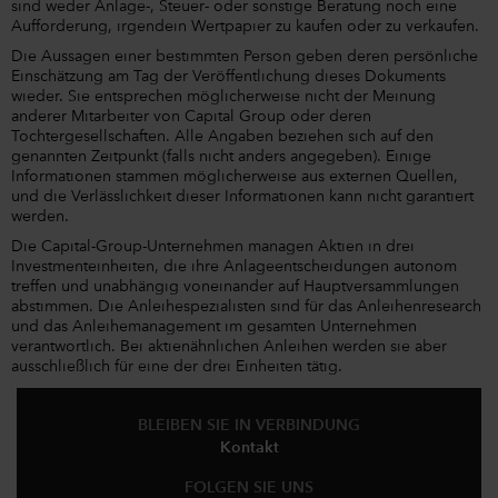
sind weder Anlage-, Steuer- oder sonstige Beratung noch eine
Aufforderung, irgendein Wertpapier zu kaufen oder zu verkaufen.
Die Aussagen einer bestimmten Person geben deren persönliche
Einschätzung am Tag der Veröffentlichung dieses Dokuments
wieder. Sie entsprechen möglicherweise nicht der Meinung
anderer Mitarbeiter von Capital Group oder deren
Tochtergesellschaften. Alle Angaben beziehen sich auf den
genannten Zeitpunkt (falls nicht anders angegeben). Einige
Informationen stammen möglicherweise aus externen Quellen,
und die Verlässlichkeit dieser Informationen kann nicht garantiert
werden.
Die Capital-Group-Unternehmen managen Aktien in drei
Investmenteinheiten, die ihre Anlageentscheidungen autonom
treffen und unabhängig voneinander auf Hauptversammlungen
abstimmen. Die Anleihespezialisten sind für das Anleihenresearch
und das Anleihemanagement im gesamten Unternehmen
verantwortlich. Bei aktienähnlichen Anleihen werden sie aber
ausschließlich für eine der drei Einheiten tätig.
BLEIBEN SIE IN VERBINDUNG
Kontakt
FOLGEN SIE UNS