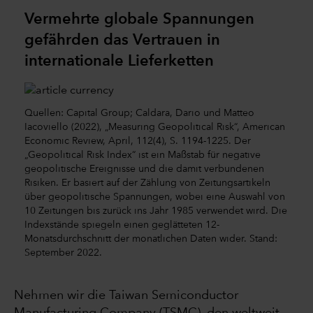
Vermehrte globale Spannungen
gefährden das Vertrauen in
internationale Lieferketten
Quellen: Capital Group; Caldara, Dario und Matteo
Iacoviello (2022), „Measuring Geopolitical Risk“, American
Economic Review, April, 112(4), S. 1194-1225. Der
„Geopolitical Risk Index“ ist ein Maßstab für negative
geopolitische Ereignisse und die damit verbundenen
Risiken. Er basiert auf der Zählung von Zeitungsartikeln
über geopolitische Spannungen, wobei eine Auswahl von
10 Zeitungen bis zurück ins Jahr 1985 verwendet wird. Die
Indexstände spiegeln einen geglätteten 12-
Monatsdurchschnitt der monatlichen Daten wider. Stand:
September 2022.
Nehmen wir die Taiwan Semiconductor
Manufacturing Company (TSMC), den weltweit