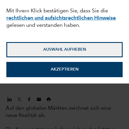
Investoren: 5 grosse
Mit Ihrem Klick bestätigen Sie, dass Sie die
rechtlichen und aufsichtsrechtlichen Hinweise
Trends, die die Märkte
gelesen und verstanden haben.
verändern
AUSWAHL AUFHEBEN
Jody Jonsson
Aktien-Portfoliomanager
AKZEPTIEREN
3. November 2022
Auf den globalen Märkten zeichnet sich eine
neue Realität ab.