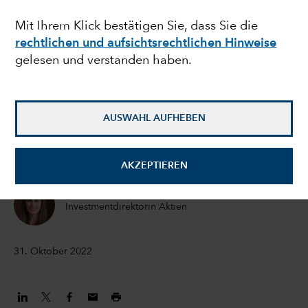
aktuelle Schwäche
Mit Ihrem Klick bestätigen Sie, dass Sie die
rechtlichen und aufsichtsrechtlichen Hinweise
chinesischer
gelesen und verstanden haben.
Gesundheitsaktien?
AUSWAHL AUFHEBEN
Natalya Zeman
Investmentdirektorin
AKZEPTIEREN
Emily Liao
Investmentdirektorin Aktien
31. Oktober 2022