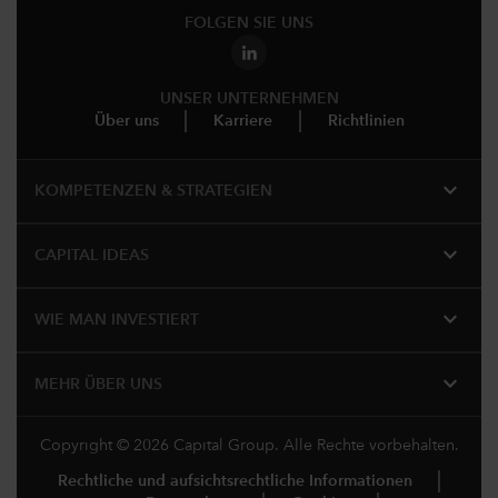
FOLGEN SIE UNS
UNSER UNTERNEHMEN
Über uns
Karriere
Richtlinien
expand_more
KOMPETENZEN & STRATEGIEN
expand_more
CAPITAL IDEAS
expand_more
WIE MAN INVESTIERT
expand_more
MEHR ÜBER UNS
Copyright © 2026 Capital Group. Alle Rechte vorbehalten.
Rechtliche und aufsichtsrechtliche Informationen