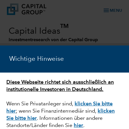
menu
MENU
TM
Capital Ideas
Investmentresearch von der Capital Group
Categories
Wichtige Hinweise
Diese Webseite richtet sich ausschließlich an
institutionelle Investoren in Deutschland.
Wenn Sie Privatanleger sind,
klicken Sie bitte
hier
; wenn Sie Finanzintermediär sind,
klicken
GESUNDHEIT
Sie bitte hier
. Informationen über andere
Standorte/Länder finden Sie
hier
.
Was hilft gegen die