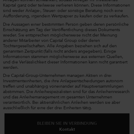
Anlagen können schwanken, sodass Anleger ihr investiertes
Kapital ganz oder teilweise verlieren können. Diese Informationen
sind weder Anlage-, Steuer- oder sonstige Beratung noch eine
Aufforderung, irgendein Wertpapier zu kaufen oder zu verkaufen.
Die Aussagen einer bestimmten Person geben deren persönliche
Einschätzung am Tag der Veröffentlichung dieses Dokuments
wieder. Sie entsprechen möglicherweise nicht der Meinung
anderer Mitarbeiter von Capital Group oder deren
Tochtergesellschaften. Alle Angaben beziehen sich auf den
genannten Zeitpunkt (falls nicht anders angegeben). Einige
Informationen stammen möglicherweise aus externen Quellen,
und die Verlässlichkeit dieser Informationen kann nicht garantiert
werden.
Die Capital-Group-Unternehmen managen Aktien in drei
Investmenteinheiten, die ihre Anlageentscheidungen autonom
treffen und unabhängig voneinander auf Hauptversammlungen
abstimmen. Die Anleihespezialisten sind für das Anleihenresearch
und das Anleihemanagement im gesamten Unternehmen
verantwortlich. Bei aktienähnlichen Anleihen werden sie aber
ausschließlich für eine der drei Einheiten tätig.
BLEIBEN SIE IN VERBINDUNG
Kontakt