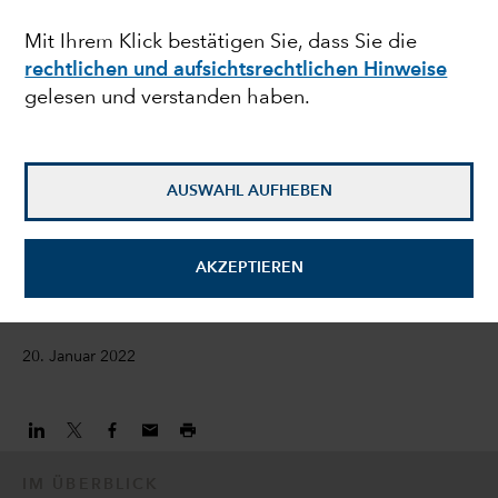
Wachstumschancen
Mit Ihrem Klick bestätigen Sie, dass Sie die
rechtlichen und aufsichtsrechtlichen Hinweise
investieren
gelesen und verstanden haben.
Lawrence Kymisis
Portfoliomanager
AUSWAHL AUFHEBEN
Peter Gusev
AKZEPTIEREN
Aktienanalystin
20. Januar 2022
IM ÜBERBLICK