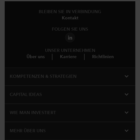
BLEIBEN SIE IN VERBINDUNG
Kontakt
FOLGEN SIE UNS
UNSER UNTERNEHMEN
Über uns
Karriere
Richtlinien
expand_more
KOMPETENZEN & STRATEGIEN
expand_more
CAPITAL IDEAS
expand_more
WIE MAN INVESTIERT
expand_more
MEHR ÜBER UNS