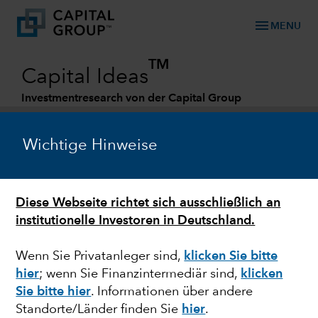
menu
MENU
TM
Capital Ideas
Investmentresearch von der Capital Group
Categories
Wichtige Hinweise
Diese Webseite richtet sich ausschließlich an
institutionelle Investoren in Deutschland.
Wenn Sie Privatanleger sind,
klicken Sie bitte
hier
; wenn Sie Finanzintermediär sind,
klicken
EUROPEAN EQUITY
Sie bitte hier
. Informationen über andere
Standorte/Länder finden Sie
hier
.
In europäische