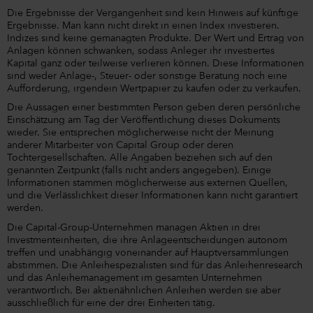
Die Ergebnisse der Vergangenheit sind kein Hinweis auf künftige
Ergebnisse. Man kann nicht direkt in einen Index investieren.
Indizes sind keine gemanagten Produkte. Der Wert und Ertrag von
Anlagen können schwanken, sodass Anleger ihr investiertes
Kapital ganz oder teilweise verlieren können. Diese Informationen
sind weder Anlage-, Steuer- oder sonstige Beratung noch eine
Aufforderung, irgendein Wertpapier zu kaufen oder zu verkaufen.
Die Aussagen einer bestimmten Person geben deren persönliche
Einschätzung am Tag der Veröffentlichung dieses Dokuments
wieder. Sie entsprechen möglicherweise nicht der Meinung
anderer Mitarbeiter von Capital Group oder deren
Tochtergesellschaften. Alle Angaben beziehen sich auf den
genannten Zeitpunkt (falls nicht anders angegeben). Einige
Informationen stammen möglicherweise aus externen Quellen,
und die Verlässlichkeit dieser Informationen kann nicht garantiert
werden.
Die Capital-Group-Unternehmen managen Aktien in drei
Investmenteinheiten, die ihre Anlageentscheidungen autonom
treffen und unabhängig voneinander auf Hauptversammlungen
abstimmen. Die Anleihespezialisten sind für das Anleihenresearch
und das Anleihemanagement im gesamten Unternehmen
verantwortlich. Bei aktienähnlichen Anleihen werden sie aber
ausschließlich für eine der drei Einheiten tätig.