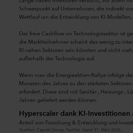
Lange haben Investoren versucht, vor allem mit
Schwerpunkt auf Unternehmen, die indirekt von
Wettlauf um die Entwicklung von KI-Modellen, 
Der freie Cashflow im Technologiesektor ist g
die Marktteilnehmer scheint das wenig zu inte
KI-nahen Sektoren sein könnten und nicht me
außerhalb der Technologie auf.
Wenn man die Energieaktien-Rallye infolge des 
Monaten des Jahres zu den stärksten Sektoren
erfordert. Diese sind mit Sanitär-, Heizungs-, 
Jahren geliefert werden können.
Hyperscaler dank KI-Investitionen 
Anteil von Forschung & Entwicklung und Inves
Quellen: Capital Group, FactSet. Stand 31. März 2026.