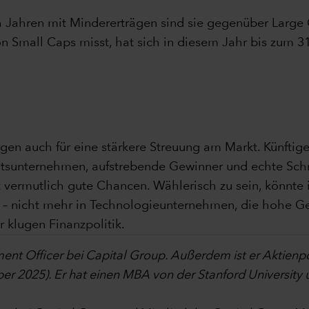
 Jahren mit Mindererträgen sind sie gegenüber Large 
on Small Caps misst, hat sich in diesem Jahr bis zum 3
rgen auch für eine stärkere Streuung am Markt. Künftig
ätsunternehmen, aufstrebende Gewinner und echte Schn
 vermutlich gute Chancen. Wählerisch zu sein, könnte
d – nicht mehr in Technologieunternehmen, die hohe Ge
 klugen Finanzpolitik.
tment Officer bei Capital Group. Außerdem ist er Aktien
r 2025). Er hat einen MBA von der Stanford University u