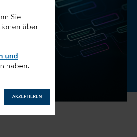
enn Sie
ationen über
en und
n haben.
AKZEPTIEREN