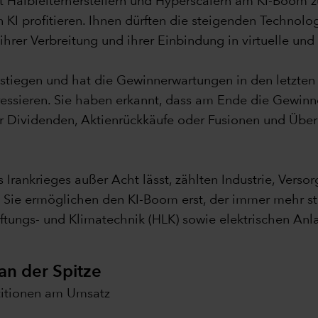
 Halbleiterherstellern und Hyperscalern am KI-Boom zu p
 KI profitieren. Ihnen dürften die steigenden Technol
ihrer Verbreitung und ihrer Einbindung in virtuelle 
estiegen und hat die Gewinnerwartungen in den letzten
ressieren. Sie haben erkannt, dass am Ende die Gewinne
hr Dividenden, Aktienrückkäufe oder Fusionen und Übe
Irankrieges außer Acht lässt, zählten Industrie, Versor
. Sie ermöglichen den KI-Boom erst, der immer mehr s
Lüftungs- und Klimatechnik (HLK) sowie elektrischen Anla
an der Spitze
titionen am Umsatz