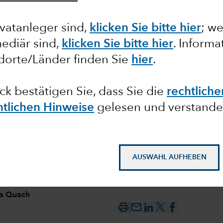
vatanleger sind,
klicken Sie bitte hier
; w
ediär sind,
klicken Sie bitte hier
. Inform
dorte/Länder finden Sie
hier
.
ändert
ick bestätigen Sie, dass Sie die
rechtlich
htlichen Hinweise
gelesen und verstande
AUSWAHL AUFHEBEN
ia Quach
mail_outline