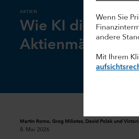
AKTIEN
Wenn Sie Pri
Wie KI die US-
Finanzinterm
andere Stan
Aktienmärkte ver
Mit Ihrem Kl
aufsichtsrec
Martin Romo
,
Greg Miliotes
,
David Polak
und
Victor
8. Mai 2026