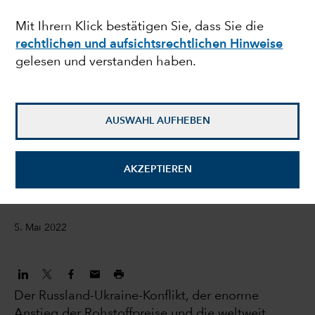
Emerging-Market-
Mit Ihrem Klick bestätigen Sie, dass Sie die
rechtlichen und aufsichtsrechtlichen Hinweise
Anleihen sind gefallen –
gelesen und verstanden haben.
ist jetzt ein günstiger
Einstiegszeitpunkt?
AUSWAHL AUFHEBEN
Harry Phinney
AKZEPTIEREN
Investment Director für Anleihen
5. Mai 2022
Der Russland-Ukraine-Konflikt, der enorme
Anstieg der Rohstoffpreise und die weltweit