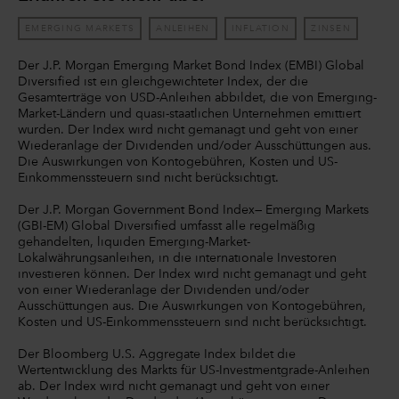
EMERGING MARKETS
ANLEIHEN
INFLATION
ZINSEN
Der J.P. Morgan Emerging Market Bond Index (EMBI) Global
Diversified ist ein gleichgewichteter Index, der die
Gesamterträge von USD-Anleihen abbildet, die von Emerging-
Market-Ländern und quasi-staatlichen Unternehmen emittiert
wurden. Der Index wird nicht gemanagt und geht von einer
Wiederanlage der Dividenden und/oder Ausschüttungen aus.
Die Auswirkungen von Kontogebühren, Kosten und US-
Einkommenssteuern sind nicht berücksichtigt.
Der J.P. Morgan Government Bond Index— Emerging Markets
(GBI-EM) Global Diversified umfasst alle regelmäßig
gehandelten, liquiden Emerging-Market-
Lokalwährungsanleihen, in die internationale Investoren
investieren können. Der Index wird nicht gemanagt und geht
von einer Wiederanlage der Dividenden und/oder
Ausschüttungen aus. Die Auswirkungen von Kontogebühren,
Kosten und US-Einkommenssteuern sind nicht berücksichtigt.
Der Bloomberg U.S. Aggregate Index bildet die
Wertentwicklung des Markts für US-Investmentgrade-Anleihen
ab. Der Index wird nicht gemanagt und geht von einer