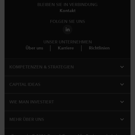
BLEIBEN SIE IN VERBINDUNG
Kontakt
FOLGEN SIE UNS
UNSER UNTERNEHMEN
Über uns
Karriere
Richtlinien
expand_more
KOMPETENZEN & STRATEGIEN
expand_more
CAPITAL IDEAS
expand_more
WIE MAN INVESTIERT
expand_more
MEHR ÜBER UNS