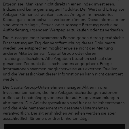
Ergebnisse. Man kann nicht direkt in einen Index investieren.
Indizes sind keine gemanagten Produkte. Der Wert und Ertrag von
Anlagen können schwanken, sodass Anleger ihr investiertes
Kapital ganz oder teilweise verlieren können. Diese Informationen
sind weder Anlage-, Steuer- oder sonstige Beratung noch eine
Aufforderung, irgendein Wertpapier zu kaufen oder zu verkaufen.
Die Aussagen einer bestimmten Person geben deren persönliche
Einschätzung am Tag der Veröffentlichung dieses Dokuments
wieder. Sie entsprechen möglicherweise nicht der Meinung
anderer Mitarbeiter von Capital Group oder deren
Tochtergesellschaften. Alle Angaben beziehen sich auf den
genannten Zeitpunkt (falls nicht anders angegeben). Einige
Informationen stammen möglicherweise aus externen Quellen,
und die Verlässlichkeit dieser Informationen kann nicht garantiert
werden.
Die Capital-Group-Unternehmen managen Aktien in drei
Investmenteinheiten, die ihre Anlageentscheidungen autonom
treffen und unabhängig voneinander auf Hauptversammlungen
abstimmen. Die Anleihespezialisten sind für das Anleihenresearch
und das Anleihemanagement im gesamten Unternehmen
verantwortlich. Bei aktienähnlichen Anleihen werden sie aber
ausschließlich für eine der drei Einheiten tätig.