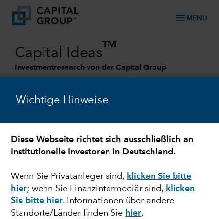
menu
MENU
TM
Capital Ideas
Investmentresearch von der Capital Group
Categories
Wichtige Hinweise
Diese Webseite richtet sich ausschließlich an
institutionelle Investoren in Deutschland.
Wenn Sie Privatanleger sind,
klicken Sie bitte
hier
; wenn Sie Finanzintermediär sind,
klicken
EMERGING MARKETS
Sie bitte hier
. Informationen über andere
Standorte/Länder finden Sie
hier
.
Die Kurse von