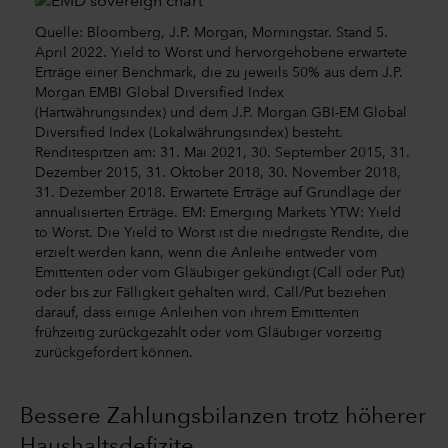
Quelle: Bloomberg, J.P. Morgan, Morningstar. Stand 5.
April 2022. Yield to Worst und hervorgehobene erwartete
Erträge einer Benchmark, die zu jeweils 50% aus dem J.P.
Morgan EMBI Global Diversified Index
(Hartwährungsindex) und dem J.P. Morgan GBI-EM Global
Diversified Index (Lokalwährungsindex) besteht.
Renditespitzen am: 31. Mai 2021, 30. September 2015, 31.
Dezember 2015, 31. Oktober 2018, 30. November 2018,
31. Dezember 2018. Erwartete Erträge auf Grundlage der
annualisierten Erträge. EM: Emerging Markets YTW: Yield
to Worst. Die Yield to Worst ist die niedrigste Rendite, die
erzielt werden kann, wenn die Anleihe entweder vom
Emittenten oder vom Gläubiger gekündigt (Call oder Put)
oder bis zur Fälligkeit gehalten wird. Call/Put beziehen
darauf, dass einige Anleihen von ihrem Emittenten
frühzeitig zurückgezahlt oder vom Gläubiger vorzeitig
zurückgefordert können.
Bessere Zahlungsbilanzen trotz höherer
Haushaltsdefizite