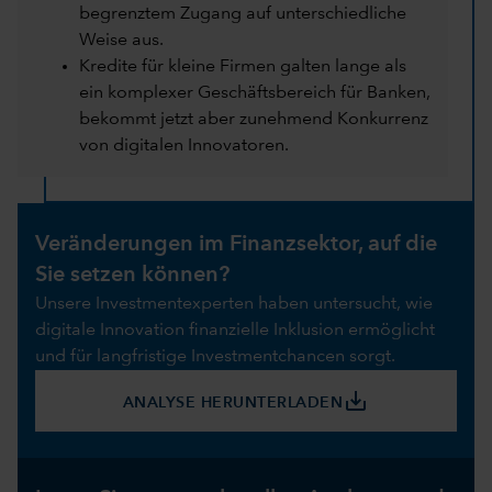
begrenztem Zugang auf unterschiedliche
Weise aus.
Kredite für kleine Firmen galten lange als
ein komplexer Geschäftsbereich für Banken,
bekommt jetzt aber zunehmend Konkurrenz
von digitalen Innovatoren.
Veränderungen im Finanzsektor, auf die
Sie setzen können?
Unsere Investmentexperten haben untersucht, wie
digitale Innovation finanzielle Inklusion ermöglicht
und für langfristige Investmentchancen sorgt.
save_alt
ANALYSE HERUNTERLADEN