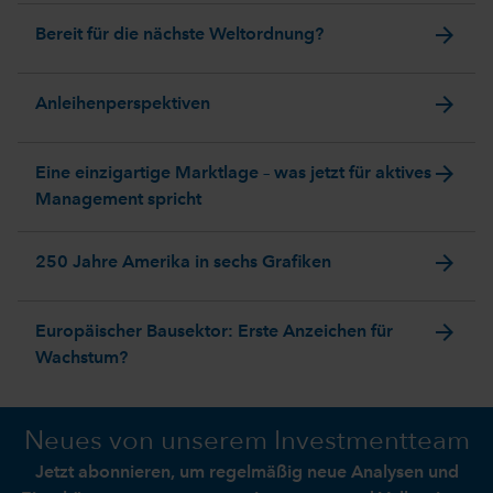
arrow_forward
Bereit für die nächste Weltordnung?
arrow_forward
Anleihenperspektiven
arrow_forward
Eine einzigartige Marktlage – was jetzt für aktives
Management spricht
arrow_forward
250 Jahre Amerika in sechs Grafiken
arrow_forward
Europäischer Bausektor: Erste Anzeichen für
Wachstum?
Neues von unserem Investmentteam
Jetzt abonnieren, um regelmäßig neue Analysen und