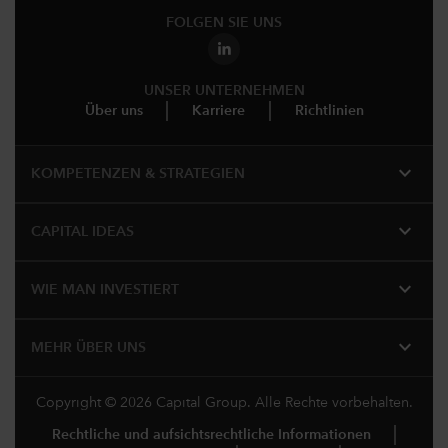
FOLGEN SIE UNS
UNSER UNTERNEHMEN
Über uns
Karriere
Richtlinien
expand_more
KOMPETENZEN & STRATEGIEN
expand_more
CAPITAL IDEAS
expand_more
WIE MAN INVESTIERT
expand_more
MEHR ÜBER UNS
Copyright © 2026 Capital Group. Alle Rechte vorbehalten.
Rechtliche und aufsichtsrechtliche Informationen