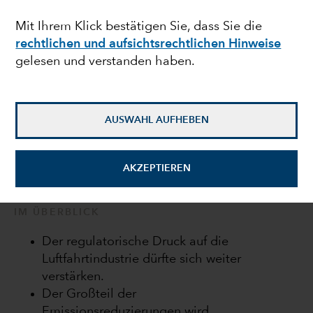
Luftfahrtindustrie
Mit Ihrem Klick bestätigen Sie, dass Sie die
rechtlichen und aufsichtsrechtlichen Hinweise
gelesen und verstanden haben.
Cheryl Wilson
Leitender ESG-Manager
AUSWAHL AUFHEBEN
14. April 2022
AKZEPTIEREN
IM ÜBERBLICK
Der regulatorische Druck auf die
Luftfahrtindustrie dürfte sich weiter
verstärken.
Der Großteil der
Emissionsreduzierungen wird