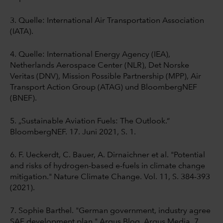
3. Quelle: International Air Transportation Association
(IATA).
4. Quelle: International Energy Agency (IEA),
Netherlands Aerospace Center (NLR), Det Norske
Veritas (DNV), Mission Possible Partnership (MPP), Air
Transport Action Group (ATAG) und BloombergNEF
(BNEF).
5. „Sustainable Aviation Fuels: The Outlook.“
BloombergNEF. 17. Juni 2021, S. 1.
6. F. Ueckerdt, C. Bauer, A. Dirnaichner et al. "Potential
and risks of hydrogen-based e-fuels in climate change
mitigation." Nature Climate Change. Vol. 11, S. 384-393
(2021).
7. Sophie Barthel. "German government, industry agree
SAF development plan." Argus Blog. Argus Media, 7.