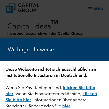
menu
MENU
TM
Capital Ideas
Investmentresearch von der Capital Group
Categories
Wichtige Hinweise
Diese Webseite richtet sich ausschließlich an
institutionelle Investoren in Deutschland.
Wenn Sie Privatanleger sind,
klicken Sie bitte
hier
; wenn Sie Finanzintermediär sind,
klicken
ESG
Sie bitte hier
. Informationen über andere
Standorte/Länder finden Sie
hier
.
Dekarbonisierung der