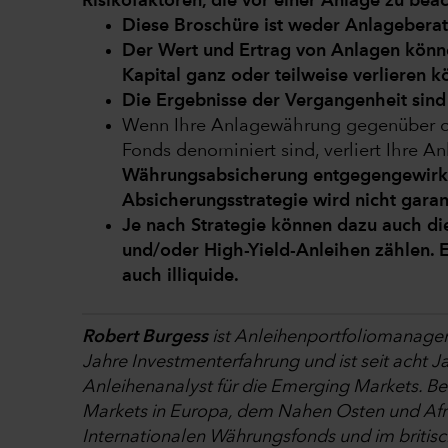
Risikofaktoren, die vor einer Anlage zu bea
Diese Broschüre ist weder Anlagebera
Der Wert und Ertrag von Anlagen könne
Kapital ganz oder teilweise verlieren k
Die Ergebnisse der Vergangenheit sind 
Wenn Ihre Anlagewährung gegenüber de
Fonds denominiert sind, verliert Ihre A
Währungsabsicherung entgegengewirkt 
Absicherungsstrategie wird nicht garant
Je nach Strategie können dazu auch di
und/oder High-Yield-Anleihen zählen. 
auch illiquide.
Robert Burgess
ist Anleihenportfoliomanager 
Jahre Investmenterfahrung und ist seit acht 
Anleihenanalyst für die Emerging Markets. Be
Markets in Europa, dem Nahen Osten und Afri
Internationalen Währungsfonds und im britisc