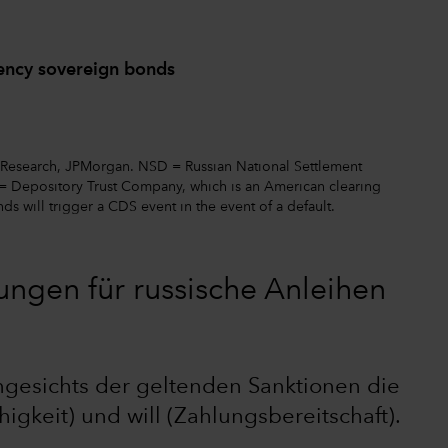
ency sovereign bonds
 Research, JPMorgan. NSD = Russian National Settlement
 = Depository Trust Company, which is an American clearing
 will trigger a CDS event in the event of a default.
ungen für russische Anleihen
ngesichts der geltenden Sanktionen die
igkeit) und will (Zahlungsbereitschaft).