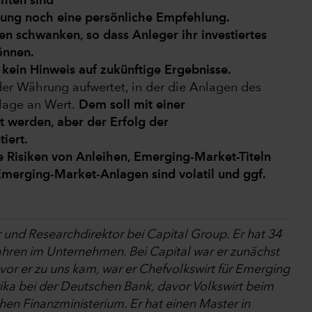
chten sind
tung noch eine persönliche Empfehlung.
n schwanken, so dass Anleger ihr investiertes
önnen.
kein Hinweis auf zukünftige Ergebnisse.
r Währung aufwertet, in der die Anlagen des
nlage an Wert.
Dem soll mit einer
werden, aber der Erfolg der
iert.
e Risiken von Anleihen, Emerging-Market-Titeln
Emerging-Market-Anlagen sind volatil und ggf.
und Researchdirektor bei Capital Group. Er hat 34
Jahren im Unternehmen. Bei Capital war er zunächst
vor er zu uns kam, war er Chefvolkswirt für Emerging
ka bei der Deutschen Bank, davor Volkswirt beim
hen Finanzministerium. Er hat einen Master in