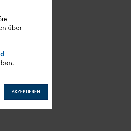
Sie
nen über
nd
aben.
AKZEPTIEREN