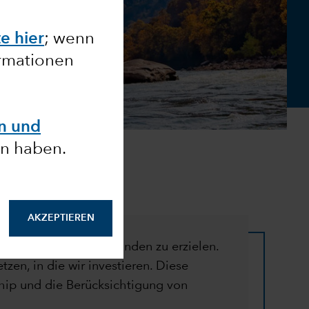
te hier
; wenn
ormationen
en und
n haben.
AKZEPTIEREN
gebnisse für unsere Kunden zu erzielen.
en, in die wir investieren. Diese
ship und die Berücksichtigung von