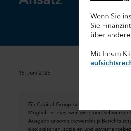
Ansatz
Wenn Sie inst
Sie Finanzin
über andere
Mit Ihrem Kl
aufsichtsrec
15. Juni 2026
Für Capital Group bedeutet erfolgreiches I
Möglich ist dies, weil wir einen Schwerpu
Ausgabe unseres Stewardship-Berichts zeig
ökologischen, sozialen und governancebez