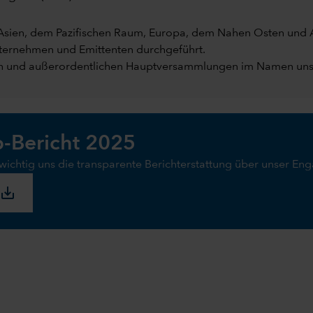
Asien, dem Pazifischen Raum, Europa, dem Nahen Osten und A
ternehmen und Emittenten durchgeführt.
hen und außerordentlichen Hauptversammlungen im Namen un
p-Bericht 2025
e wichtig uns die transparente Berichterstattung über unser 
save_alt