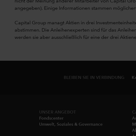
nicht der Meinung anderer Mitarbeiter von Capital Gro
angegeben). Einige Informationen stammen möglicherwei
Capital Group managt Aktien in drei Investmenteinhe
abstimmen. Die Anleihenexperten sind für das Anleih
werden sie aber ausschließlich für eine der drei Aktiene
BLEIBEN SIE IN VERBINDUNG
K
UNSER ANGEBOT
C
Fondscenter
A
Umwelt, Soziales & Governance
M
A