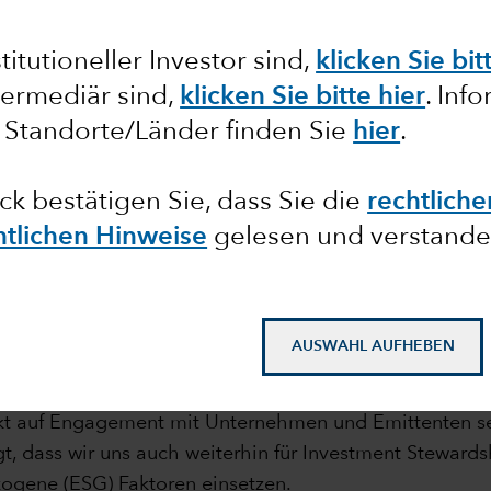
itutioneller Investor sind,
klicken Sie bit
termediär sind,
klicken Sie bitte hier
. Inf
 Standorte/Länder finden Sie
hier
.
ick bestätigen Sie, dass Sie die
rechtlich
htlichen Hinweise
gelesen und verstande
mail_outline
AUSWAHL AUFHEBEN
nvestieren, überdurchschnittliche langfristige Anlageer
nkt auf Engagement mit Unternehmen und Emittenten setz
t, dass wir uns auch weiterhin für Investment Steward
ogene (ESG) Faktoren einsetzen.