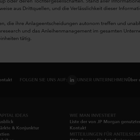
up oder deren Tochtergesellschaften. Stand aller Informatione
se aus Drittquellen, und die Verlässlichkeit dieser Informati
iten, die ihre Anlageentscheidungen autonom treffen und u
enresearch und das Anleihenmanagement im gesamten Unterneh
inheiten tätig.
ontakt
FOLGEN SIE UNS AUF:
UNSER UNTERNEHMEN
Über 
APITAL IDEAS
WIE MAN INVESTIERT
usblick
Liste der von JP Morgan genutzt
ärkte & Konjunktur
Kontakt
ktien
MITTEILUNGEN FÜR ANTEILSEIG