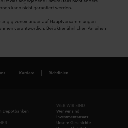
n ist das angegebene Datum (falls nicht anders
onen kann nicht garantiert werden.
nabhängig voneinander auf Hauptversammlungen
men verantwortlich. Bei aktienähnlichen Anleihen
uns
Karriere
Richtlinien
WER WIR SIND
en Depotbanken
Wer wir sind
Investmentansatz
NER
Unsere Geschichte