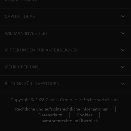
expand_more
CAPITAL IDEAS
expand_more
WIE MAN INVESTIERT
expand_more
MITTEILUNGEN FÜR ANTEILSEIGNER
expand_more
MEHR ÜBER UNS
expand_more
BILDUNG FÜR INVESTOREN
Copyright © 2026 Capital Group. Alle Rechte vorbehalten.
Rechtliche und aufsichtsrechtliche Informationen
Datenschutz
Cookies
Investorenrechte im Überblick