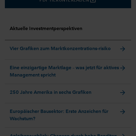
PDF HERUNTERLADEN
Aktuelle Investmentperspektiven
arrow_forward
Vier Grafiken zum Marktkonzentrations-risiko
arrow_forward
Eine einzigartige Marktlage – was jetzt für aktives
Management spricht
arrow_forward
250 Jahre Amerika in sechs Grafiken
arrow_forward
Europäischer Bausektor: Erste Anzeichen für
Wachstum?