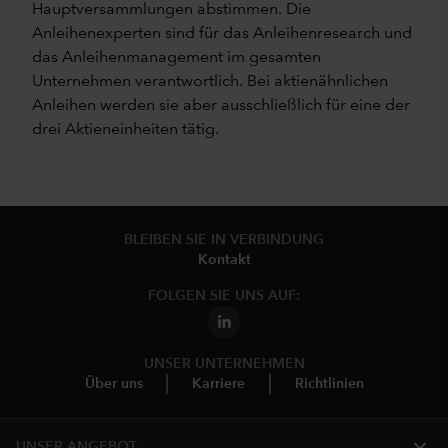
Hauptversammlungen abstimmen. Die
Anleihenexperten sind für das Anleihenresearch und
das Anleihenmanagement im gesamten
Unternehmen verantwortlich. Bei aktienähnlichen
Anleihen werden sie aber ausschließlich für eine der
drei Aktieneinheiten tätig.
BLEIBEN SIE IN VERBINDUNG
Kontakt
FOLGEN SIE UNS AUF:
UNSER UNTERNEHMEN
Über uns
Karriere
Richtlinien
expand_more
UNSER ANGEBOT