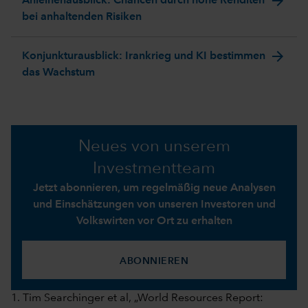
arrow_forward
Anleihenausblick: Chancen durch hohe Renditen
bei anhaltenden Risiken
arrow_forward
Konjunkturausblick: Irankrieg und KI bestimmen
das Wachstum
Neues von unserem
Investmentteam
Jetzt abonnieren, um regelmäßig neue Analysen
und Einschätzungen von unseren Investoren und
Volkswirten vor Ort zu erhalten
ABONNIEREN
1. Tim Searchinger et al, „World Resources Report: