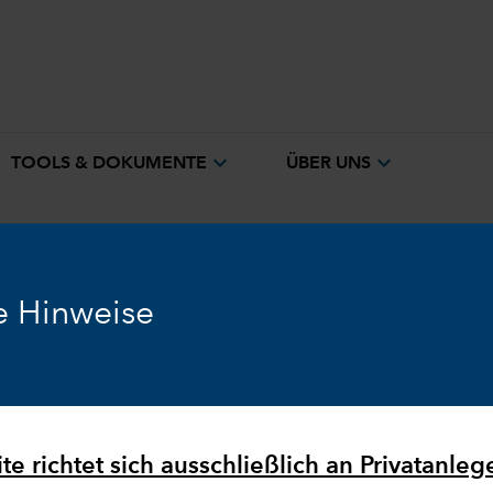
expand_more
expand_more
TOOLS & DOKUMENTE
ÜBER UNS
e Hinweise
Ausblick
Märkte & Wirtschaft
e richtet sich ausschließlich an Privatanlege