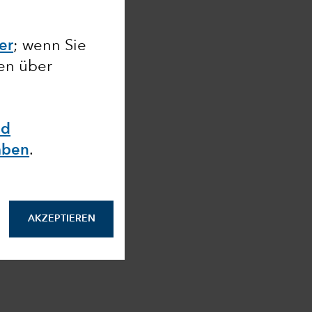
ier
; wenn Sie
nen über
nd
aben
.
AKZEPTIEREN