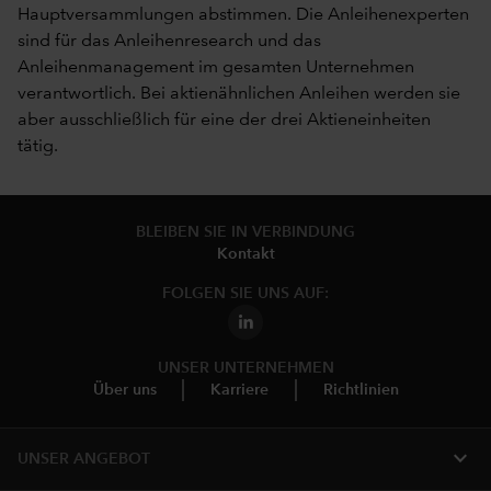
Hauptversammlungen abstimmen. Die Anleihenexperten
sind für das Anleihenresearch und das
Anleihenmanagement im gesamten Unternehmen
verantwortlich. Bei aktienähnlichen Anleihen werden sie
aber ausschließlich für eine der drei Aktieneinheiten
tätig.
BLEIBEN SIE IN VERBINDUNG
Kontakt
FOLGEN SIE UNS AUF:
UNSER UNTERNEHMEN
Über uns
Karriere
Richtlinien
expand_more
UNSER ANGEBOT