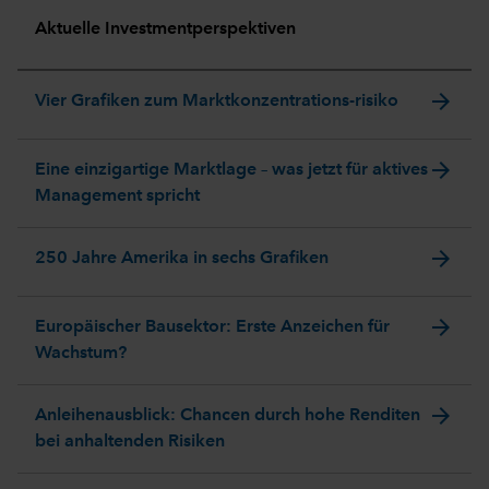
Aktuelle Investmentperspektiven
arrow_forward
Vier Grafiken zum Marktkonzentrations-risiko
arrow_forward
Eine einzigartige Marktlage – was jetzt für aktives
Management spricht
arrow_forward
250 Jahre Amerika in sechs Grafiken
arrow_forward
Europäischer Bausektor: Erste Anzeichen für
Wachstum?
arrow_forward
Anleihenausblick: Chancen durch hohe Renditen
bei anhaltenden Risiken