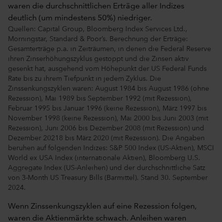
Quellen: Capital Group, Bloomberg Index Services Ltd.,
Morningstar, Standard & Poor’s. Berechnung der Erträge:
Gesamterträge p.a. in Zeiträumen, in denen die Federal Reserve
ihren Zinserhöhungszyklus gestoppt und die Zinsen aktiv
gesenkt hat, ausgehend vom Höhepunkt der US Federal Funds
Rate bis zu ihrem Tiefpunkt in jedem Zyklus. Die
Zinssenkungszyklen waren: August 1984 bis August 1986 (ohne
Rezession), Mai 1989 bis September 1992 (mit Rezession),
Februar 1995 bis Januar 1996 (keine Rezession), März 1997 bis
November 1998 (keine Rezession), Mai 2000 bis Juni 2003 (mit
Rezession), Juni 2006 bis Dezember 2008 (mit Rezession) und
Dezember 20218 bis März 2020 (mit Rezession). Die Angaben
beruhen auf folgenden Indizes: S&P 500 Index (US-Aktien), MSCI
World ex USA Index (internationale Aktien), Bloomberg U.S.
Aggregate Index (US-Anleihen) und der durchschnittliche Satz
von 3-Month US Treasury Bills (Barmittel). Stand 30. September
2024.
Wenn Zinssenkungszyklen auf eine Rezession folgen,
waren die Aktienmärkte schwach. Anleihen waren