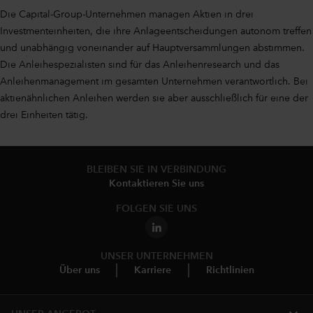
Die Capital-Group-Unternehmen managen Aktien in drei
Investmenteinheiten, die ihre Anlageentscheidungen autonom treffen
und unabhängig voneinander auf Hauptversammlungen abstimmen.
Die Anleihespezialisten sind für das Anleihenresearch und das
Anleihenmanagement im gesamten Unternehmen verantwortlich. Bei
aktienähnlichen Anleihen werden sie aber ausschließlich für eine der
drei Einheiten tätig.
BLEIBEN SIE IN VERBINDUNG
Kontaktieren Sie uns
FOLGEN SIE UNS
UNSER UNTERNEHMEN
Über uns
Karriere
Richtlinien