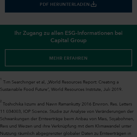
save_alt
PDF HERUNTERLADEN
Ihr Zugang zu allen ESG-Informationen bei
Capital Group
MEHR ERFAHREN
1
Tim Searchinger et al, „World Resources Report: Creating a
Sustainable Food Future“, World Resources Institute, Juli 2019.
2
Toshichika Iizumi and Navin Ramankutty 2016 Environ. Res. Letters
11 034003, IOP Science. Studie zur Analyse von Veränderungen der
Schwankungen der Ernteerträge beim Anbau von Mais, Sojabohnen,
Reis und Weizen und ihre Verknüpfung mit dem Klimawandel unter
Nutzung räumlich abgegrenzter globaler Daten zu Ernteerträgen in