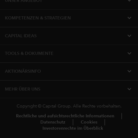
expand_more
UNSER ANGEBOT
expand_more
KOMPETENZEN & STRATEGIEN
expand_more
CAPITAL IDEAS
expand_more
TOOLS & DOKUMENTE
expand_more
AKTIONÄRSINFO
expand_more
MEHR ÜBER UNS
Copyright © Capital Group. Alle Rechte vorbehalten.
Rechtliche und aufsichtsrechtliche Informationen
Datenschutz
Cookies
Investorenrechte im Überblick