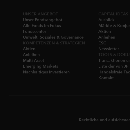
UNSER ANGEBOT
CAPITAL IDEAS
Unser Fondsangebot
Ausblick
Alle Fonds im Fokus
Märkte & Konju
Fondscenter
Aktien
Umwelt, Soziales & Governance
Anleihen
KOMPETENZEN & STRATEGIEN
ESG
Aktien
Newsletter
Anleihen
TOOLS & DOK
Multi-Asset
Transaktionen u
Emerging Markets
Liste der von J
Nachhaltiges Investieren
Handelsfreie Ta
Kontakt
Rechtliche und aufsichtsre