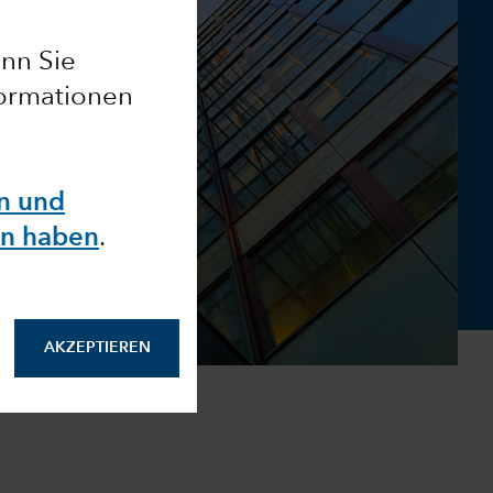
enn Sie
formationen
en und
en haben
.
AKZEPTIEREN