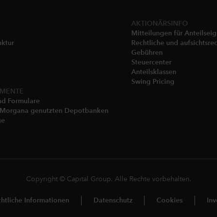
AKTIONÄRSINFO
Mitteilungen für Anteilsei
nktur
Rechtliche und aufsichtsrec
Gebühren​
Steuercenter
Anteilsklassen
Swing Pricing
UMENTE
nd Formulare
P Morgana genutzten Depotbanken
ge
Copyright © Capital Group. Alle Rechte vorbehalten.
chtliche Informationen
Datenschutz
Cookies
Inv