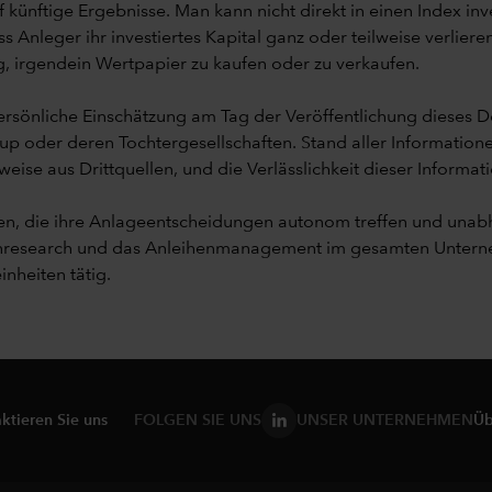
 künftige Ergebnisse. Man kann nicht direkt in einen Index in
Anleger ihr investiertes Kapital ganz oder teilweise verlier
, irgendein Wertpapier zu kaufen oder zu verkaufen.
rsönliche Einschätzung am Tag der Veröffentlichung dieses 
up oder deren Tochtergesellschaften. Stand aller Informatione
se aus Drittquellen, und die Verlässlichkeit dieser Informati
iten, die ihre Anlageentscheidungen autonom treffen und u
enresearch und das Anleihenmanagement im gesamten Unterneh
inheiten tätig.
ktieren Sie uns
FOLGEN SIE UNS
UNSER UNTERNEHMEN
Üb