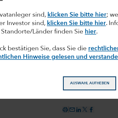
 als
vatanleger sind,
klicken Sie bitte hier
; w
ler Investor sind,
klicken Sie bitte hier
. In
 Standorte/Länder finden Sie
hier
.
tralbank
ick bestätigen Sie, dass Sie die
rechtlich
chtlichen Hinweise gelesen und verstand
AUSWAHL AUFHEBEN
mail_outline