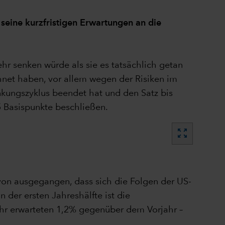
seine kurzfristigen Erwartungen an die
hr senken würde als sie es tatsächlich getan
hnet haben, vor allem wegen der Risiken im
nkungszyklus beendet hat und den Satz bis
5 Basispunkte beschließen.
zoom_out_map
avon ausgegangen, dass sich die Folgen der US-
n der ersten Jahreshälfte ist die
ahr erwarteten 1,2% gegenüber dem Vorjahr –