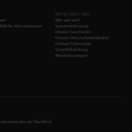
MEHR ÜBER UNS
gner
Wer wir sind
htliche Informationen​
Investmentansatz
Unsere Geschichte​
Unsere Unternehmenskultur
Global Citizenship
Geschäftsleitung​
Niederlassungen​
estorenrechte im Überblick