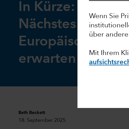
In Kürze: Was wir
Wenn Sie Pri
Nächstes von der
institutionel
über andere
Europäischen Zen
Mit Ihrem Kl
erwarten dürfen
aufsichtsre
Beth Beckett
18. September 2025