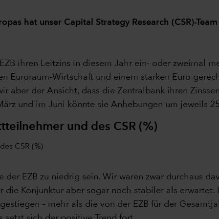
opas hat unser Capital Strategy Research (CSR)-Team 
ZB ihren Leitzins in diesem Jahr ein- oder zweimal me
hen Euroraum-Wirtschaft und einem starken Euro gerec
r aber der Ansicht, dass die Zentralbank ihren Zinsse
 März und im Juni könnte sie Anhebungen um jeweils 2
tteilnehmer und des CSR (%)
se der EZB zu niedrig sein. Wir waren zwar durchaus d
 die Konjunktur aber sogar noch stabiler als erwartet. I
 gestiegen – mehr als die von der EZB für der Gesamtj
etzt sich der positive Trend fort.