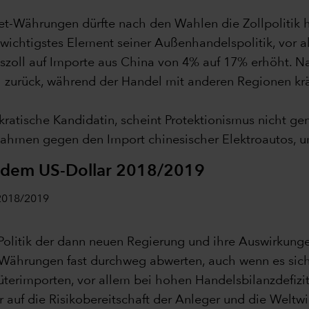
t-Währungen dürfte nach den Wahlen die Zollpolitik h
 wichtigstes Element seiner Außenhandelspolitik, vor a
tszoll auf Importe aus China von 4% auf 17% erhöht. 
 zurück, während der Handel mit anderen Regionen kr
ratische Kandidatin, scheint Protektionismus nicht ge
ßnahmen gegen den Import chinesischer Elektroautos, u
 dem US-Dollar 2018/2019
Politik der dann neuen Regierung und ihre Auswirkung
Währungen fast durchweg abwerten, auch wenn es siche
rimporten, vor allem bei hohen Handelsbilanzdefizite
auf die Risikobereitschaft der Anleger und die Weltwi