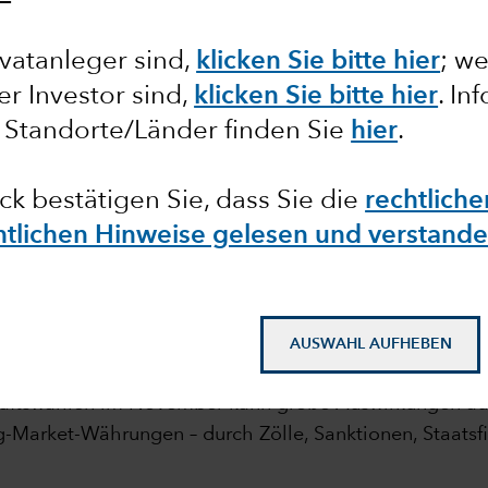
ging-
vatanleger sind,
klicken Sie bitte hier
; w
ler Investor sind,
klicken Sie bitte hier
. In
en
 Standorte/Länder finden Sie
hier
.
ick bestätigen Sie, dass Sie die
rechtlich
chtlichen Hinweise gelesen und verstand
mail_outline
AUSWAHL AUFHEBEN
haftswahlen im November kann große Auswirkungen au
g-Market-Währungen – durch Zölle, Sanktionen, Staats