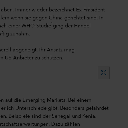
aben. Immer wieder bezeichnet Ex-Präsident
llem wenn sie gegen China gerichtet sind. In
1
Nach einer WHO-Studie
ging der Handel
äftig zunahm.
nerell abgeneigt. Ihr Ansatz mag
m US-Anbieter zu schützen.
zoom_out_map
en auf die Emerging Markets. Bei einem
rlich Unterschiede gibt. Besonders gefährdet
n. Beispiele sind der Senegal und Kenia.
rtschaftserwartungen. Dazu zählen