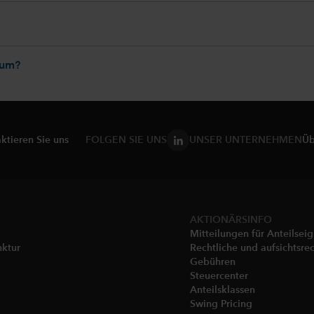
tum?
ktieren Sie uns
FOLGEN SIE UNS
UNSER UNTERNEHMEN
Üb
AKTIONÄRSINFO
Mitteilungen für Anteilsei
nktur
Rechtliche und aufsichtsrec
Gebühren​
Steuercenter
Anteilsklassen
Swing Pricing