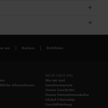
arrow_forward
arrow_forward
er uns
Karriere
Richtlinien
MEHR ÜBER UNS
gner
Wer wir sind
htliche Informationen​
Investmentansatz
Unsere Geschichte​
Unsere Unternehmenskultur
Global Citizenship
Geschäftsleitung​