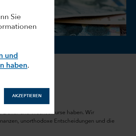
enn Sie
formationen
en und
en haben
.
AKZEPTIEREN
f Dollar und Wechselkurse haben. Wir
finanzen, unorthodoxe Entscheidungen und die