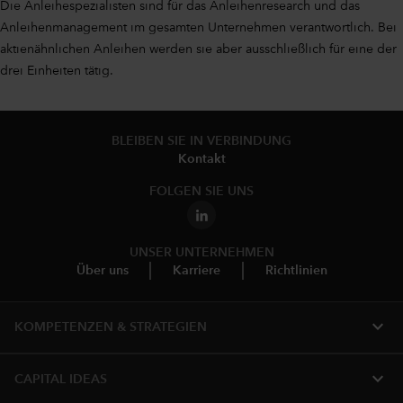
Die Anleihespezialisten sind für das Anleihenresearch und das
Anleihenmanagement im gesamten Unternehmen verantwortlich. Bei
aktienähnlichen Anleihen werden sie aber ausschließlich für eine der
drei Einheiten tätig.
BLEIBEN SIE IN VERBINDUNG
Kontakt
FOLGEN SIE UNS
UNSER UNTERNEHMEN
Über uns
Karriere
Richtlinien
expand_more
KOMPETENZEN & STRATEGIEN
expand_more
CAPITAL IDEAS