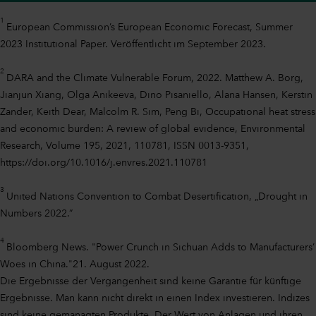
1
European Commission’s European Economic Forecast, Summer
2023 Institutional Paper. Veröffentlicht im September 2023.
2
DARA and the Climate Vulnerable Forum, 2022. Matthew A. Borg,
Jianjun Xiang, Olga Anikeeva, Dino Pisaniello, Alana Hansen, Kerstin
Zander, Keith Dear, Malcolm R. Sim, Peng Bi, Occupational heat stress
and economic burden: A review of global evidence, Environmental
Research, Volume 195, 2021, 110781, ISSN 0013-9351,
https://doi.org/10.1016/j.envres.2021.110781
3
United Nations Convention to Combat Desertification, „Drought in
Numbers 2022.”
4
Bloomberg News. "Power Crunch in Sichuan Adds to Manufacturers’
Woes in China."21. August 2022.
Die Ergebnisse der Vergangenheit sind keine Garantie für künftige
Ergebnisse. Man kann nicht direkt in einen Index investieren. Indizes
sind keine gemanagten Produkte. Der Wert von Anlagen und ihren