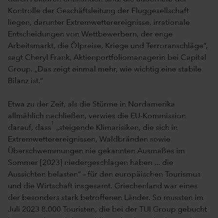
Kontrolle der Geschäftsleitung der Fluggesellschaft
liegen, darunter Extremwetterereignisse, irrationale
Entscheidungen von Wettbewerbern, der enge
Arbeitsmarkt, die Ölpreise, Kriege und Terroranschläge“,
sagt Cheryl Frank, Aktienportfoliomanagerin bei Capital
Group. „Das zeigt einmal mehr, wie wichtig eine stabile
Bilanz ist.“
Etwa zu der Zeit, als die Stürme in Nordamerika
allmählich nachließen, verwies die EU-Kommission
1
darauf, dass
„steigende Klimarisiken, die sich in
Extremwetterereignissen, Waldbränden sowie
Überschwemmungen nie gekannten Ausmaßes im
Sommer [2023] niedergeschlagen haben ... die
Aussichten belasten“ – für den europäischen Tourismus
und die Wirtschaft insgesamt. Griechenland war eines
der besonders stark betroffenen Länder. So mussten im
Juli 2023 8.000 Touristen, die bei der TUI Group gebucht