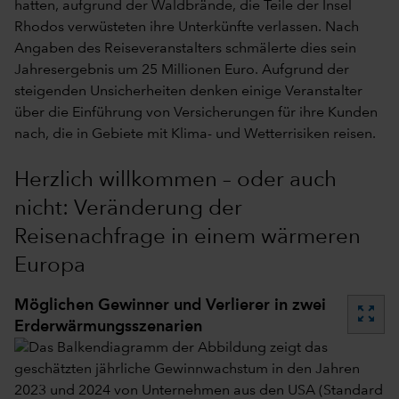
hatten, aufgrund der Waldbrände, die Teile der Insel
Rhodos verwüsteten ihre Unterkünfte verlassen. Nach
Angaben des Reiseveranstalters schmälerte dies sein
Jahresergebnis um 25 Millionen Euro. Aufgrund der
steigenden Unsicherheiten denken einige Veranstalter
über die Einführung von Versicherungen für ihre Kunden
nach, die in Gebiete mit Klima- und Wetterrisiken reisen.
Herzlich willkommen – oder auch
nicht: Veränderung der
Reisenachfrage in einem wärmeren
Europa
Möglichen Gewinner und Verlierer in zwei
zoom_out_map
Erderwärmungsszenarien