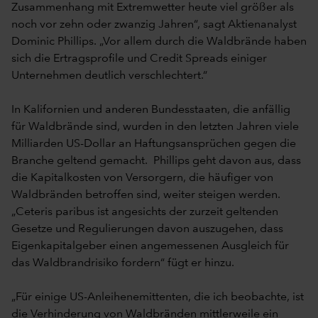
Zusammenhang mit Extremwetter heute viel größer als
noch vor zehn oder zwanzig Jahren“, sagt Aktienanalyst
Dominic Phillips. „Vor allem durch die Waldbrände haben
sich die Ertragsprofile und Credit Spreads einiger
Unternehmen deutlich verschlechtert.“
In Kalifornien und anderen Bundesstaaten, die anfällig
für Waldbrände sind, wurden in den letzten Jahren viele
Milliarden US-Dollar an Haftungsansprüchen gegen die
Branche geltend gemacht. Phillips geht davon aus, dass
die Kapitalkosten von Versorgern, die häufiger von
Waldbränden betroffen sind, weiter steigen werden.
„Ceteris paribus ist angesichts der zurzeit geltenden
Gesetze und Regulierungen davon auszugehen, dass
Eigenkapitalgeber einen angemessenen Ausgleich für
das Waldbrandrisiko fordern“ fügt er hinzu.
„Für einige US-Anleihenemittenten, die ich beobachte, ist
die Verhinderung von Waldbränden mittlerweile ein