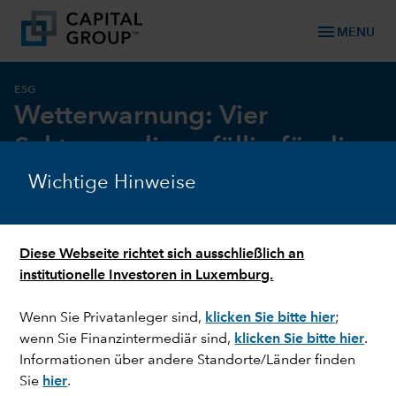
menu
MENU
ESG
Wetterwarnung: Vier
Sektoren, die anfällig für die
Naturgewalten sind
Wichtige Hinweise
Diese Webseite richtet sich ausschließlich an
institutionelle Investoren in Luxemburg.
Wenn Sie Privatanleger sind,
klicken Sie bitte hier
;
wenn Sie Finanzintermediär sind,
klicken Sie bitte hier
.
Informationen über andere Standorte/Länder finden
Sie
hier
.