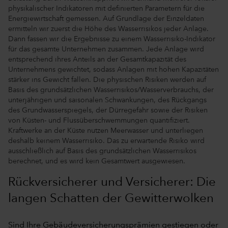
physikalischer Indikatoren mit definierten Parametern für die
Energiewirtschaft gemessen. Auf Grundlage der Einzeldaten
ermitteln wir zuerst die Höhe des Wasserrisikos jeder Anlage.
Dann fassen wir die Ergebnisse zu einem Wasserrisiko-Indikator
für das gesamte Unternehmen zusammen. Jede Anlage wird
entsprechend ihres Anteils an der Gesamtkapazität des
Unternehmens gewichtet, sodass Anlagen mit hohen Kapazitäten
stärker ins Gewicht fallen. Die physischen Risiken werden auf
Basis des grundsätzlichen Wasserrisikos/Wasserverbrauchs, der
unterjährigen und saisonalen Schwankungen, des Rückgangs
des Grundwasserspiegels, der Dürregefahr sowie der Risiken
von Küsten- und Flussüberschwemmungen quantifiziert.
Kraftwerke an der Küste nutzen Meerwasser und unterliegen
deshalb keinem Wasserrisiko. Das zu erwartende Risiko wird
ausschließlich auf Basis des grundsätzlichen Wasserrisikos
berechnet, und es wird kein Gesamtwert ausgewiesen.
Rückversicherer und Versicherer: Die
langen Schatten der Gewitterwolken
Sind Ihre Gebäudeversicherungsprämien gestiegen oder