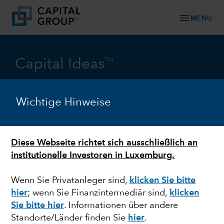
menu
MENU
TM
Capital Ideas
Investmentresearch von der Capital Group
Wichtige Hinweise
Jetzt abonnieren, um regelmäßig neue
Analysen und Einschätzungen von unseren
Investoren und Volkswirten vor Ort zu
Diese Webseite richtet sich ausschließlich an
erhalten
institutionelle Investoren in Luxemburg.
Wenn Sie Privatanleger sind,
klicken Sie bitte
hier
; wenn Sie Finanzintermediär sind,
klicken
Nützliche Informationen zu den
Sie bitte hier
. Informationen über andere
internationalen Märkten.
Standorte/Länder finden Sie
hier
.