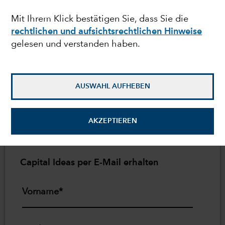
Mit Ihrem Klick bestätigen Sie, dass Sie die
Regelmäßige Konjunktur- und
rechtlichen und aufsichtsrechtlichen Hinweise
Markteinschätzungen.
gelesen und verstanden haben.
AUSWAHL AUFHEBEN
Ausführliche Informationen und
Ratschläge zur Beantwortung der
wichtigsten Fragen Ihrer Kunden.
AKZEPTIEREN
Capital Ideas per E-Mail erhalten
Vorname*