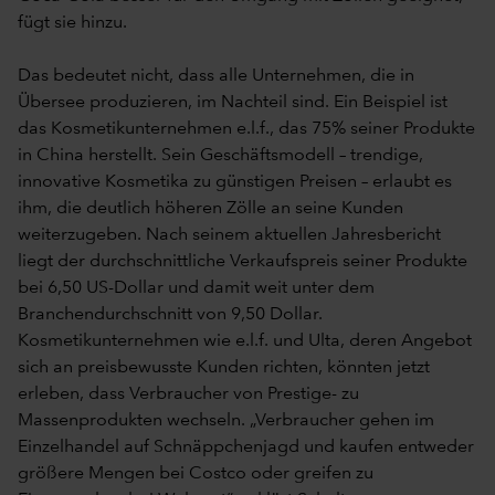
fügt sie hinzu.
Das bedeutet nicht, dass alle Unternehmen, die in
Übersee produzieren, im Nachteil sind. Ein Beispiel ist
das Kosmetikunternehmen e.l.f., das 75% seiner Produkte
in China herstellt. Sein Geschäftsmodell – trendige,
innovative Kosmetika zu günstigen Preisen – erlaubt es
ihm, die deutlich höheren Zölle an seine Kunden
weiterzugeben. Nach seinem aktuellen Jahresbericht
liegt der durchschnittliche Verkaufspreis seiner Produkte
bei 6,50 US-Dollar und damit weit unter dem
Branchendurchschnitt von 9,50 Dollar.
Kosmetikunternehmen wie e.l.f. und Ulta, deren Angebot
sich an preisbewusste Kunden richten, könnten jetzt
erleben, dass Verbraucher von Prestige- zu
Massenprodukten wechseln. „Verbraucher gehen im
Einzelhandel auf Schnäppchenjagd und kaufen entweder
größere Mengen bei Costco oder greifen zu