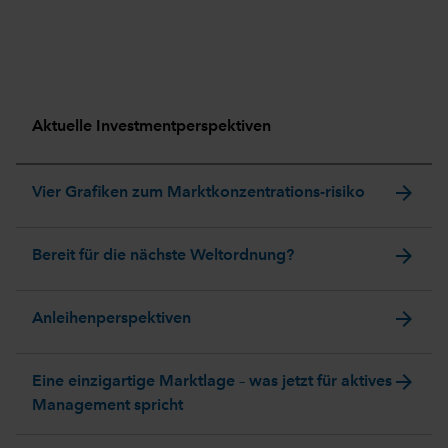
Aktuelle Investmentperspektiven
arrow_forward
Vier Grafiken zum Marktkonzentrations-risiko
arrow_forward
Bereit für die nächste Weltordnung?
arrow_forward
Anleihenperspektiven
arrow_forward
Eine einzigartige Marktlage – was jetzt für aktives
Management spricht