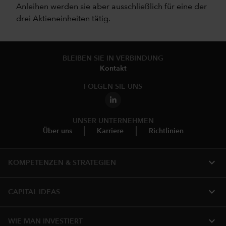
Anleihen werden sie aber ausschließlich für eine der
drei Aktieneinheiten tätig.
BLEIBEN SIE IN VERBINDUNG
Kontakt
FOLGEN SIE UNS
UNSER UNTERNEHMEN
Über uns
Karriere
Richtlinien
expand_more
KOMPETENZEN & STRATEGIEN
expand_more
CAPITAL IDEAS
expand_more
WIE MAN INVESTIERT